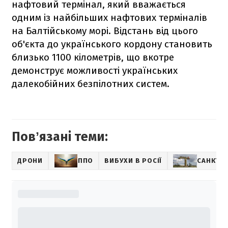
нафтовий термінал, який вважається
одним із найбільших нафтових терміналів
на Балтійському морі. Відстань від цього
об'єкта до українського кордону становить
близько 1100 кілометрів, що вкотре
демонструє можливості українських
далекобійних безпілотних систем.
Повʼязані теми:
ДРОНИ
ППО
ВИБУХИ В РОСІЇ
САНКТ-