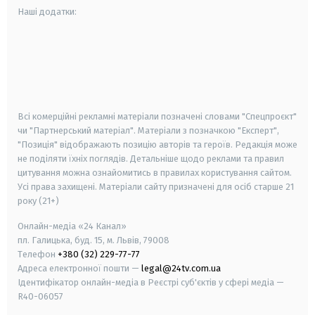
Наші додатки:
android
apple
smart tv
samsung smart tv
Всі комерційні рекламні матеріали позначені словами "Спецпроєкт"
чи "Партнерський матеріал". Матеріали з позначкою "Експерт",
"Позиція" відображають позицію авторів та героїв. Редакція може
не поділяти їхніх поглядів. Детальніше щодо реклами та правил
цитування можна ознайомитись в правилах користування сайтом.
Усі права захищені.
Матеріали сайту призначені для осіб старше
21
року (21+)
Онлайн-медіа «24 Канал»
пл. Галицька, буд. 15, м. Львів, 79008
Телефон
+380 (32) 229-77-77
Адреса електронної пошти —
legal@24tv.com.ua
Ідентифікатор онлайн-медіа в Реєстрі суб'єктів у сфері медіа —
R40-06057