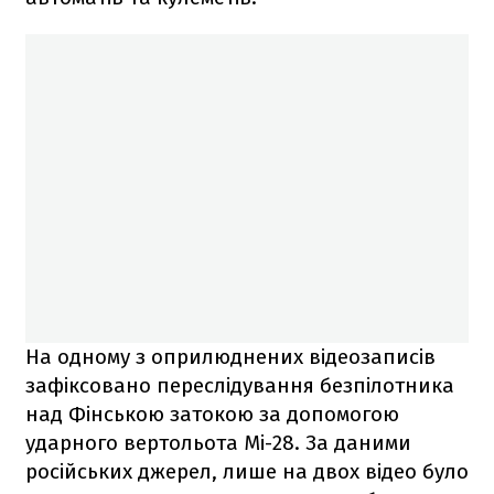
На одному з оприлюднених відеозаписів
зафіксовано переслідування безпілотника
над Фінською затокою за допомогою
ударного вертольота Мі-28. За даними
російських джерел, лише на двох відео було