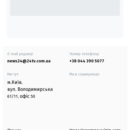
E-mail редакції
Номер телефону:
news24@24tv.com.ua
+38 044 390 5077
Ми тут:
Ми в соцмережах:
м.Київ
,
вул. Володимирська
офіс
61/11,
50