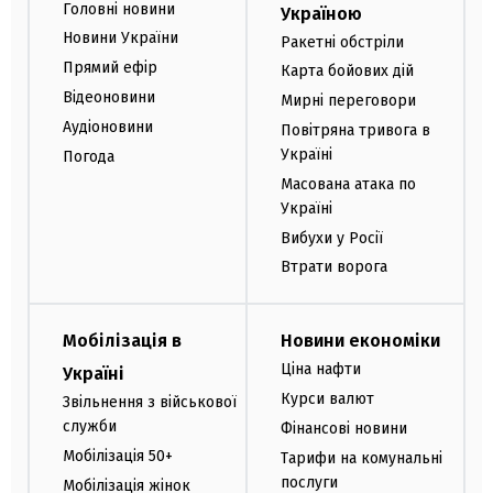
Головні новини
Україною
Новини України
Ракетні обстріли
Прямий ефір
Карта бойових дій
Відеоновини
Мирні переговори
Аудіоновини
Повітряна тривога в
Україні
Погода
Масована атака по
Україні
Вибухи у Росії
Втрати ворога
Мобілізація в
Новини економіки
Ціна нафти
Україні
Курси валют
Звільнення з військової
служби
Фінансові новини
Мобілізація 50+
Тарифи на комунальні
послуги
Мобілізація жінок