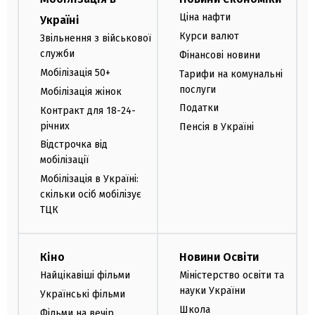
Ціна нафти
Україні
Курси валют
Звільнення з військової
служби
Фінансові новини
Мобілізація 50+
Тарифи на комунальні
послуги
Мобілізація жінок
Податки
Контракт для 18-24-
річних
Пенсія в Україні
Відстрочка від
мобілізації
Мобілізація в Україні:
скільки осіб мобілізує
ТЦК
Кіно
Новини Освіти
Найцікавіші фільми
Міністерство освіти та
науки України
Українські фільми
Школа
Фільми на вечір