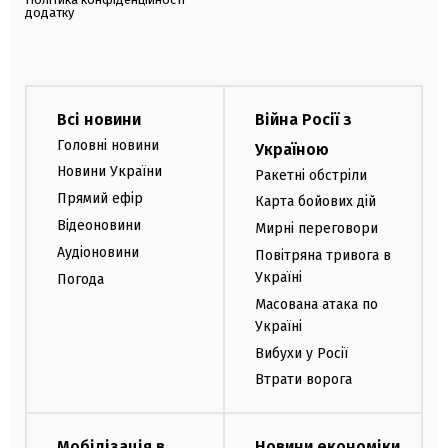
додатку
Всі новини
Війна Росії з
Головні новини
Україною
Новини України
Ракетні обстріли
Прямий ефір
Карта бойових дій
Відеоновини
Мирні переговори
Аудіоновини
Повітряна тривога в
Україні
Погода
Масована атака по
Україні
Вибухи у Росії
Втрати ворога
Мобілізація в
Новини економіки