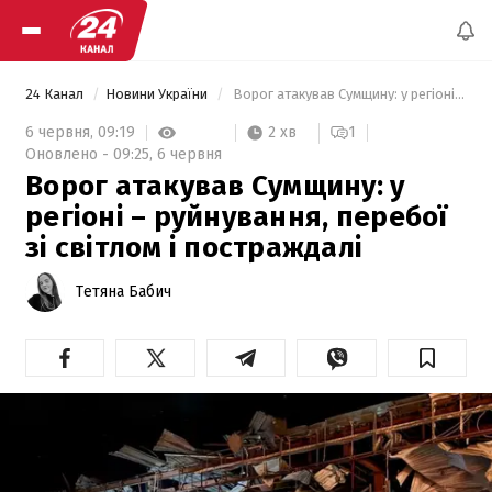
24 Канал
Новини України
 Ворог атакував Сумщину: у регіоні – руйнування, перебої зі світлом і постраждалі 
2 хв
6 червня,
09:19
1
Оновлено -
09:25,
6 червня
Ворог атакував Сумщину: у
регіоні – руйнування, перебої
зі світлом і постраждалі
Тетяна Бабич