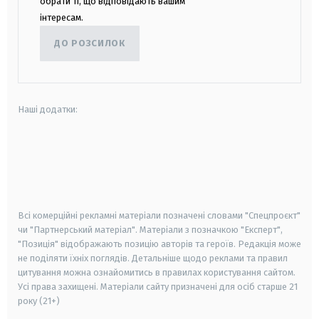
обрати ті, що відповідають вашим
інтересам.
ДО РОЗСИЛОК
Наші додатки:
android
apple
smart tv
samsung smart tv
Всі комерційні рекламні матеріали позначені словами "Спецпроєкт"
чи "Партнерський матеріал". Матеріали з позначкою "Експерт",
"Позиція" відображають позицію авторів та героїв. Редакція може
не поділяти їхніх поглядів. Детальніше щодо реклами та правил
цитування можна ознайомитись в правилах користування сайтом.
Усі права захищені.
Матеріали сайту призначені для осіб старше
21
року (21+)