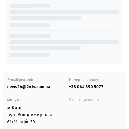
E-mail редакції
Номер телефону:
news24@24tv.com.ua
+38 044 390 5077
Ми тут:
Ми в соцмережах:
м.Київ
,
вул. Володимирська
офіс
61/11,
50