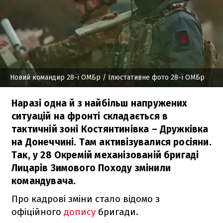
Новий командир 28-ї ОМБр
/ Ілюстативне фото 28-ї ОМБр
Наразі одна й з найбільш напружених
ситуацій на фронті складається в
тактичній зоні Костянтинівка – Дружківка
на Донеччині. Там активізувалися росіяни.
Так, у 28 Окремій механізованій бригаді
Лицарів Зимового Походу змінили
командувача.
Про кадрові зміни стало відомо з
офіційного
допису
бригади.