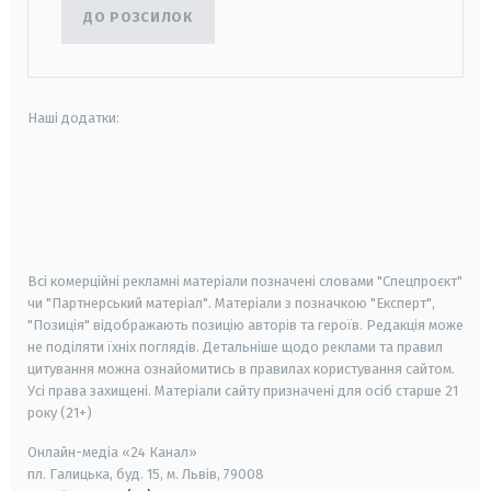
ДО РОЗСИЛОК
Наші додатки:
android
apple
smart tv
samsung smart tv
Всі комерційні рекламні матеріали позначені словами "Спецпроєкт"
чи "Партнерський матеріал". Матеріали з позначкою "Експерт",
"Позиція" відображають позицію авторів та героїв. Редакція може
не поділяти їхніх поглядів. Детальніше щодо реклами та правил
цитування можна ознайомитись в правилах користування сайтом.
Усі права захищені.
Матеріали сайту призначені для осіб старше
21
року (21+)
Онлайн-медіа «24 Канал»
пл. Галицька, буд. 15, м. Львів, 79008