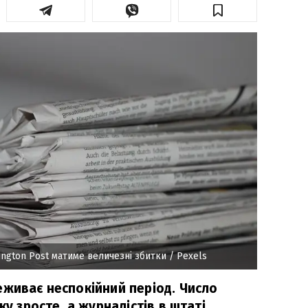
ngton Post матиме величезні збитки
/ Pexels
еживає неспокійний період. Число
ку зросте, а журналістів в штаті