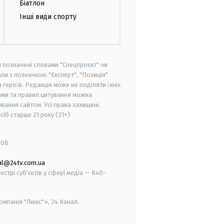
Біатлон
Інші види спорту
и позначені словами "Спецпроєкт" чи
ли з позначкою "Експерт", "Позиція"
героїв. Редакція може не поділяти їхніх
ами та правил цитування можна
вання сайтом. Усі права захищені.
осіб старше
21 року (21+)
008
al@24tv.com.ua
стрі суб'єктів у сфері медіа — R40-
мпанія "Люкс"», 24 Канал.