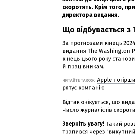
скоротять. Крім того, п
директора видання.
Що відбувається з 
За прогнозами кінець 202
видання The Washington P
кінець цього року станови
й працівникам.
Apple погірш
ЧИТАЙТЕ ТАКОЖ
рятує компанію
Відтак очікується, що вид
Число журналістів скороти
Зверніть увагу!
Такий розв
трапився через "викупний 