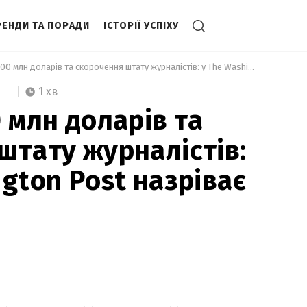
РЕНДИ ТА ПОРАДИ
ІСТОРІЇ УСПІХУ
 Збитки у 100 млн доларів та скорочення штату журналістів: у The Washington Post назріває криза 
1 хв
 млн доларів та
штату журналістів:
gton Post назріває