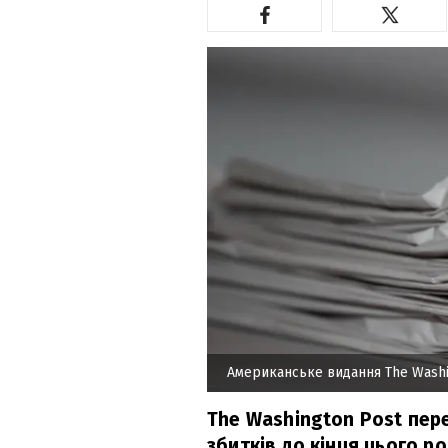
Американське видання The Washi
The Washington Post пер
збитків до кінця цього ро