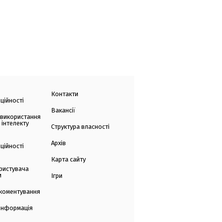
Контакти
ційності
Вакансії
 використання
 інтелекту
Структура власності
Архів
ційності
Карта сайту
ристувача
и
Ігри
коментування
 інформація