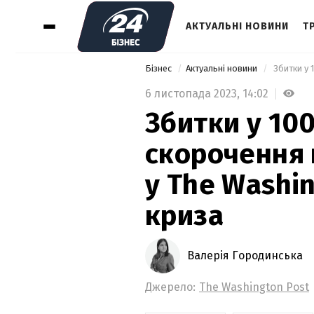
АКТУАЛЬНІ НОВИНИ
Т
Бізнес
Актуальні новини
6 листопада 2023,
14:02
Збитки у 100
скорочення 
у The Washin
криза
Валерія Городинська
Джерело:
The Washington Post