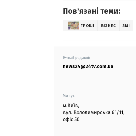
Повʼязані теми:
ГРОШІ
БІЗНЕС
ЗМІ
E-mail редакції
news24@24tv.com.ua
Ми тут:
м.Київ
,
вул. Володимирська
61/11,
офіс
50