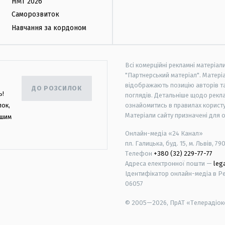
НМТ 2026
Саморозвиток
Навчання за кордоном
Всі комерційні рекламні матеріал
"Партнерський матеріал". Матеріа
відображають позицію авторів та 
ДО РОЗСИЛОК
ь!
поглядів. Детальніше щодо рекл
лок,
ознайомитись в правилах користу
Матеріали сайту призначені для 
ашим
Онлайн-медіа «24 Канал»
пл. Галицька, буд. 15, м. Львів, 79
Телефон
+380 (32) 229-77-77
Адреса електронної пошти —
leg
Ідентифікатор онлайн-медіа в Реє
06057
© 2005—2026,
ПрАТ «Телерадіоко