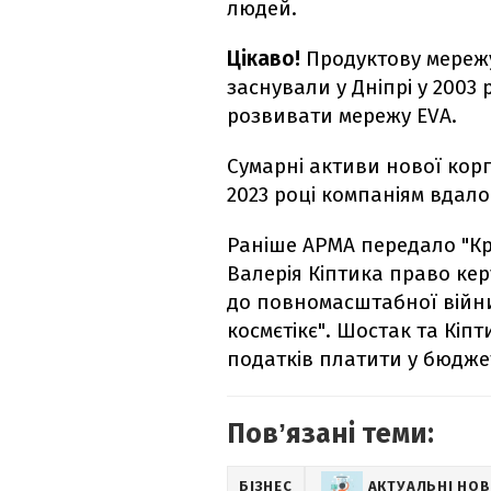
людей.
Цікаво!
Продуктову мережу
заснували у Дніпрі у 2003
розвивати мережу EVA.
Сумарні активи нової корп
2023 році компаніям вдало
Раніше АРМА передало "Кр
Валерія Кіптика право кер
до повномасштабної війни
космєтікє". Шостак та Кіп
податків платити у бюджет
Повʼязані теми:
БІЗНЕС
АКТУАЛЬНІ НО