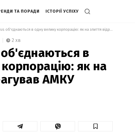
РЕНДИ ТА ПОРАДИ
ІСТОРІЇ УСПІХУ
 EVA та Varus об'єднаються в одну велику корпорацію: як на злиття відреагував АМКУ 
2 хв
 об'єднаються в
 корпорацію: як на
еагував АМКУ