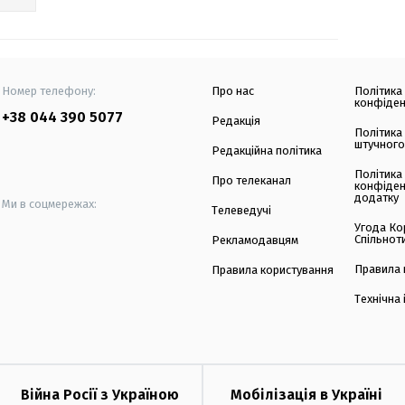
Номер телефону:
Про нас
Політика
конфіден
+38 044 390 5077
Редакція
Політика
штучного
Редакційна політика
Політика
Про телеканал
конфіден
додатку
Ми в соцмережах:
Телеведучі
Угода Ко
Спільнот
Рекламодавцям
Правила 
Правила користування
Технічна
Війна Росії з Україною
Мобілізація в Україні