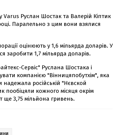
 Varus Руслан Шостак та Валерій Кіптик
 році. Паралельно з цим вони взялися
орації оцінюють у 1,6 мільярда доларів. У
ся заробити 1,7 мільярда доларів.
айтекс-Сервіс" Руслана Шостака і
увати компанією "Вінницяпобутхім", яка
 надежала російській "Нєвской
тик пообіцяли кожного місяця окрім
 ще 3,75 мільйона гривень.
ВИНИ