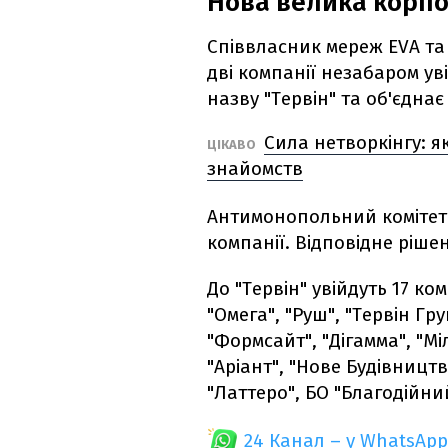
Нова велика корпор
Співвласник мереж EVA та
дві компанії незабаром ув
назву "Тервін" та об'єднає
Сила нетворкінгу: 
ЦІКАВО
знайомств
Антимонопольний комітет 
компанії. Відповідне ріш
До "Тервін" увійдуть 17 к
"Омега", "Руш", "Тервін Груп
"Формсайт", "Дігамма", "М
"Аріант", "Нове Будівництво
"Латтеро", БО "Благодійн
24 Канал – у WhatsApp