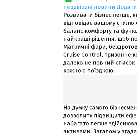
перевірені новини
Додати
Розвивати бізнес легше, я
відповідає вашому стилю ж
баланс комфорту та функці
найкращі рішення, щоб по
Матричні фари, бездротове
Cruise Control, тризонне 
далеко не повний список 
кожною поїздкою.
На думку самого бізнесме
довзолить підвищити ефек
набагато легше здійснюва
активами. Загалом у згад