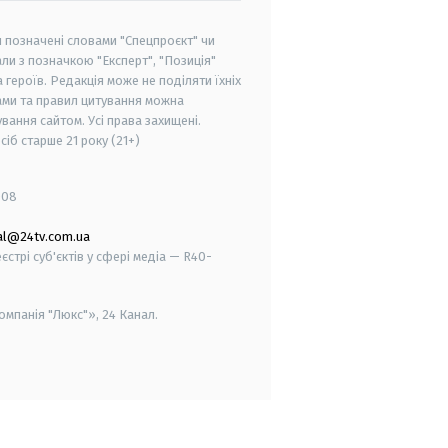
и позначені словами "Спецпроєкт" чи
ли з позначкою "Експерт", "Позиція"
героїв. Редакція може не поділяти їхніх
ами та правил цитування можна
вання сайтом. Усі права захищені.
осіб старше
21 року (21+)
008
al@24tv.com.ua
стрі суб'єктів у сфері медіа — R40-
мпанія "Люкс"», 24 Канал.
smart tv
samsung smart tv