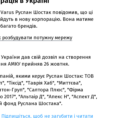
ація в Україні
 Varus Руслан Шостак повідомив, що ці
ійдуть в нову корпорацію. Вона матиме
 багато брендів.
як розбудувати потужну мережу
України дав свій дозвіл на створення
ення АМКУ прийняв 26 жовтня.
омпаній, якими керує Руслан Шостак: ТОВ
", "Тіксід", "Таврія Хаб", "Миттєва",
ілтон-Груп", "Салтора Плюс", "Фірма
 2017", "Альтаір Д", "Апекс Н", "Аспект Д",
ий фонд Руслана Шостака".
Підпишіться, щоб не загубити і читати