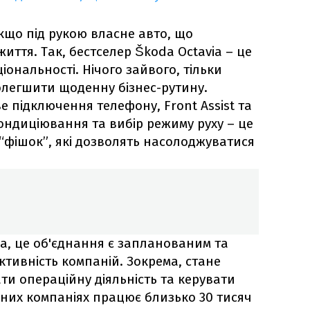
кщо під рукою власне авто, що
иття. Так, бестселер Škoda Octavia – це
ональності. Нічого зайвого, тільки
легшити щоденну бізнес-рутину.
 підключення телефону, Front Assist та
кондиціювання та вибір режиму руху – це
“фішок”, які дозволять насолоджуватися
на, це об'єднання є запланованим та
тивність компаній. Зокрема, стане
ти операційну діяльність та керувати
аних компаніях працює близько 30 тисяч