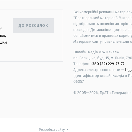
Всі комерційні рекламні матеріал
"Партнерський матеріал". Матеріа
відображають позицію авторів та 
ДО РОЗСИЛОК
ь!
поглядів. Детальніше щодо рекл
лок,
ознайомитись в правилах користу
Матеріали сайту призначені для 
ашим
Онлайн-медіа «24 Канал»
пл. Галицька, буд. 15, м. Львів, 79
Телефон
+380 (32) 229-77-77
Адреса електронної пошти —
leg
Ідентифікатор онлайн-медіа в Реє
06057
© 2005—2026,
ПрАТ «Телерадіоко
android
apple
Розробка сайту
-