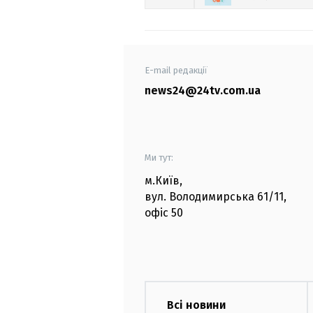
E-mail редакції
news24@24tv.com.ua
Ми тут:
м.Київ
,
вул. Володимирська
61/11,
офіс
50
Всі новини