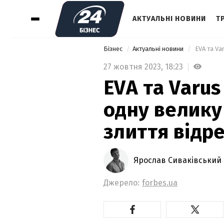
АКТУАЛЬНІ НОВИНИ
Т
Бізнес
Актуальні новини
27 жовтня 2023,
18:23
EVA та Varus
одну велику
злиття відр
Ярослав Сиваківський
Джерело:
forbes.ua