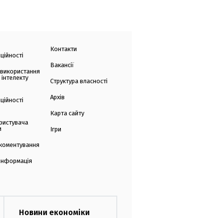
Контакти
ційності
Вакансії
 використання
 інтелекту
Структура власності
Архів
ційності
Карта сайту
ристувача
и
Ігри
коментування
 інформація
Новини економіки