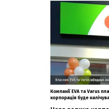
Власник EVA та Varus об'єднує к
Компанії EVA та Varus п
корпорація буде налічува