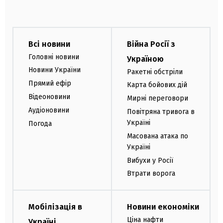
Всі новини
Війна Росії з
Головні новини
Україною
Новини України
Ракетні обстріли
Прямий ефір
Карта бойових дій
Відеоновини
Мирні переговори
Аудіоновини
Повітряна тривога в
Україні
Погода
Масована атака по
Україні
Вибухи у Росії
Втрати ворога
Мобілізація в
Новини економіки
Ціна нафти
Україні