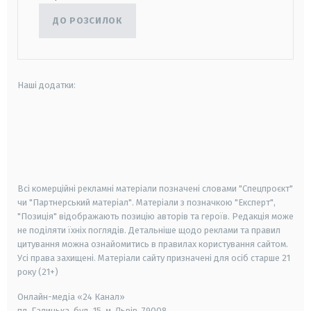
ДО РОЗСИЛОК
Наші додатки:
android
apple
smart tv
samsung smart tv
Всі комерційні рекламні матеріали позначені словами "Спецпроєкт"
чи "Партнерський матеріал". Матеріали з позначкою "Експерт",
"Позиція" відображають позицію авторів та героїв. Редакція може
не поділяти їхніх поглядів. Детальніше щодо реклами та правил
цитування можна ознайомитись в правилах користування сайтом.
Усі права захищені.
Матеріали сайту призначені для осіб старше
21
року (21+)
Онлайн-медіа «24 Канал»
пл. Галицька, буд. 15, м. Львів, 79008