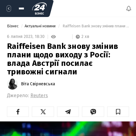
Бізнес
Актуальні новини
 Raiffeisen Bank знову змінив плани щодо виходу з Росії: влада Австрії посилає тривожні сигнали 
2 хв
6 липня 2023,
18:30
Raiffeisen Bank знову змінив
плани щодо виходу з Росії:
влада Австрії посилає
тривожні сигнали
Віта Свірневська
Джерело:
Reuters