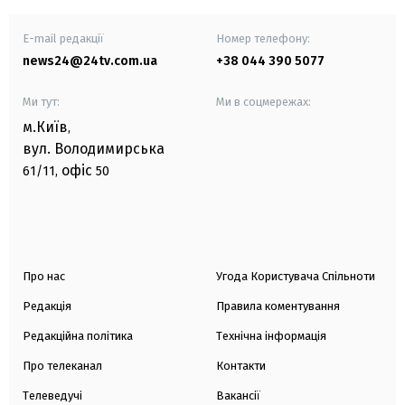
E-mail редакції
Номер телефону:
news24@24tv.com.ua
+38 044 390 5077
Ми тут:
Ми в соцмережах:
м.Київ
,
вул. Володимирська
офіс
61/11,
50
Про нас
Угода Користувача Спільноти
Редакція
Правила коментування
Редакційна політика
Технічна інформація
Про телеканал
Контакти
Телеведучі
Вакансії