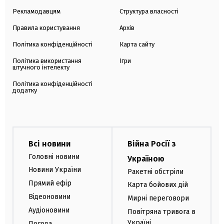
Рекламодавцям
Структура власності
Правила користування
Архів
Політика конфіденційності
Карта сайту
Політика використання
Ігри
штучного інтелекту
Політика конфіденційності
додатку
Всі новини
Війна Росії з
Головні новини
Україною
Новини України
Ракетні обстріли
Прямий ефір
Карта бойових дій
Відеоновини
Мирні переговори
Аудіоновини
Повітряна тривога в
Україні
Погода