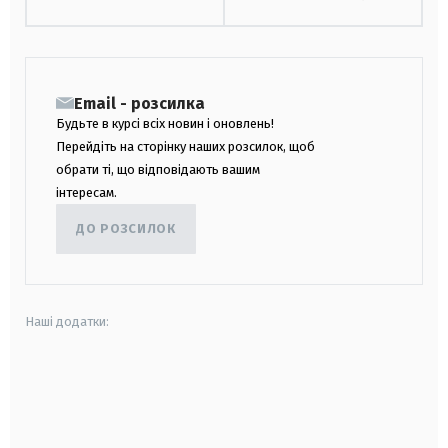
Email - розсилка
Будьте в курсі всіх новин і оновлень!
Перейдіть на сторінку наших розсилок, щоб
обрати ті, що відповідають вашим
інтересам.
ДО РОЗСИЛОК
Наші додатки:
android
apple
smart tv
samsung smart tv