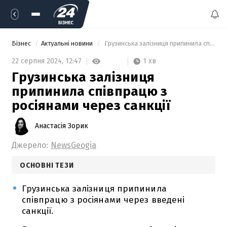
Бізнес
Актуальні новини
 Грузинська залізниця припинила співпрацю з росіянами через санкції 
1 хв
22 серпня 2024,
12:47
Грузинська залізниця
припинила співпрацю з
росіянами через санкції
Анастасія Зорик
Джерело:
NewsGeogia
ОСНОВНІ ТЕЗИ
Грузинська залізниця припинила
співпрацю з росіянами через введені
санкції.