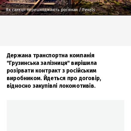
Як санкції перешкоджають росіянам
/ Pexels
Держана транспортна компанія
"Грузинська залізниця" вирішила
розірвати контракт з російським
виробником. Йдеться про договір,
відносно закупівлі локомотивів.