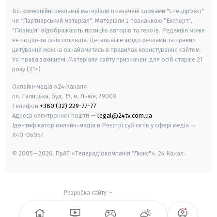
Всі комерційні рекламні матеріали позначені словами "Спецпроєкт"
чи "Партнерський матеріал". Матеріали з позначкою "Експерт",
"Позиція" відображають позицію авторів та героїв. Редакція може
не поділяти їхніх поглядів. Детальніше щодо реклами та правил
цитування можна ознайомитись в правилах користування сайтом.
Усі права захищені.
Матеріали сайту призначені для осіб старше
21
року (21+)
Онлайн-медіа «24 Канал»
пл. Галицька, буд. 15, м. Львів, 79008
Телефон
+380 (32) 229-77-77
Адреса електронної пошти —
legal@24tv.com.ua
Ідентифікатор онлайн-медіа в Реєстрі суб'єктів у сфері медіа —
R40-06057
© 2005—2026,
ПрАТ «Телерадіокомпанія "Люкс"», 24 Канал.
Розробка сайту
-