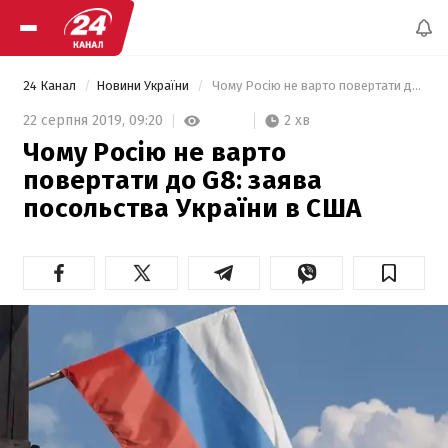
24 Канал
Новини України
 Чому Росію не варто повертати до G8: заява посольства України в США 
2 хв
22 серпня 2019,
09:20
Чому Росію не варто
повертати до G8: заява
посольства України в США