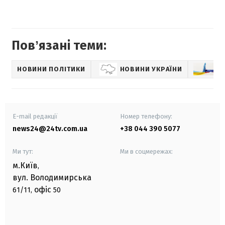
Повʼязані теми:
НОВИНИ ПОЛІТИКИ
НОВИНИ УКРАЇНИ
УК
E-mail редакції
Номер телефону:
news24@24tv.com.ua
+38 044 390 5077
Ми тут:
Ми в соцмережах:
м.Київ
,
вул. Володимирська
офіс
61/11,
50