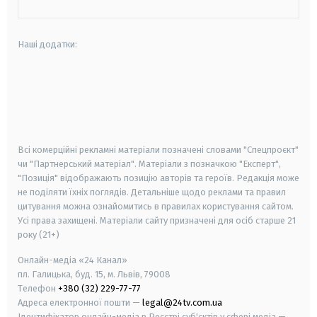
Наші додатки:
android
apple
smart tv
samsung smart tv
Всі комерційні рекламні матеріали позначені словами "Спецпроєкт"
чи "Партнерський матеріал". Матеріали з позначкою "Експерт",
"Позиція" відображають позицію авторів та героїв. Редакція може
не поділяти їхніх поглядів. Детальніше щодо реклами та правил
цитування можна ознайомитись в правилах користування сайтом.
Усі права захищені.
Матеріали сайту призначені для осіб старше
21
року (21+)
Онлайн-медіа «24 Канал»
пл. Галицька, буд. 15, м. Львів, 79008
Телефон
+380 (32) 229-77-77
Адреса електронної пошти —
legal@24tv.com.ua
Ідентифікатор онлайн-медіа в Реєстрі суб'єктів у сфері медіа —