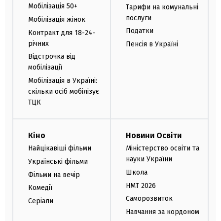
Мобілізація 50+
Тарифи на комунальні
послуги
Мобілізація жінок
Податки
Контракт для 18-24-
річних
Пенсія в Україні
Відстрочка від
мобілізації
Мобілізація в Україні:
скільки осіб мобілізує
ТЦК
Кіно
Новини Освіти
Найцікавіші фільми
Міністерство освіти та
науки України
Українські фільми
Школа
Фільми на вечір
НМТ 2026
Комедії
Саморозвиток
Серіали
Навчання за кордоном