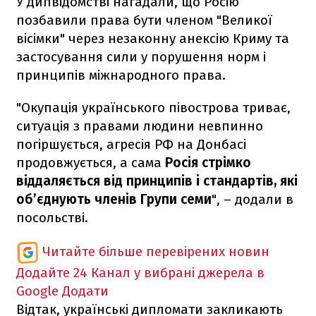
У дипвідомстві нагадали, що Росію
позбавили права бути членом "Великої
вісімки" через незаконну анексію Криму та
застосування сили у порушення норм і
принципів міжнародного права.
"Окупація українського півострова триває,
ситуація з правами людини невпинно
погіршується, агресія РФ на Донбасі
продовжується, а сама
Росія стрімко
віддаляється від принципів і стандартів, які
об’єднують членів Групи семи
", – додали в
посольстві.
Читайте більше перевірених новин
Додайте 24 Канал у вибрані джерела в
Google
Додати
Відтак, українські дипломати закликають