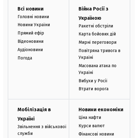
Всі новини
Війна Росії з
Головні новини
Україною
Новини України
Ракетні обстріли
Прямий ефір
Карта бойових дій
Відеоновини
Мирні переговори
Аудіоновини
Повітряна тривога в
Україні
Погода
Масована атака по
Україні
Вибухи у Росії
Втрати ворога
Мобілізація в
Новини економіки
Ціна нафти
Україні
Курси валют
Звільнення з військової
служби
Фінансові новини