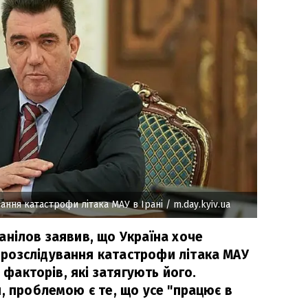
вання катастрофи літака МАУ в Ірані
/ m.day.kyiv.ua
анілов заявив, що Україна хоче
розслідування катастрофи літака МАУ
а факторів, які затягують його.
, проблемою є те, що усе "працює в