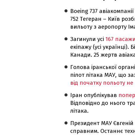
Boeing 737 авіакомпанії
752 Тегеран – Київ роз
вильоту з аеропорту Ім
Загинули усі
167 пасажи
екіпажу (усі українці). 
Канади. 25 жертв авіака
Голова іранської органі
пілот літака МАУ, що з
від початку польоту не
Іран опублікував
попер
Відповідно до нього тр
літака.
Президент МАУ Євгеній 
справним. Останнє тех