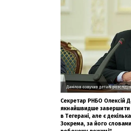
Данілов озвучив деталі розсліду
Секретар РНБО Олексій Д
якнайшвидше завершити 
в Тегерані, але є декільк
Зокрема, за його словами