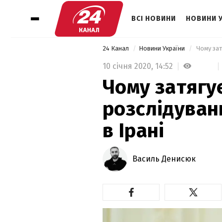
ВСІ НОВИНИ
НОВИНИ 
24 Канал
Новини України
 Чому зат
10 січня 2020,
14:52
Чому затягу
розслідуван
в Ірані
Василь Денисюк