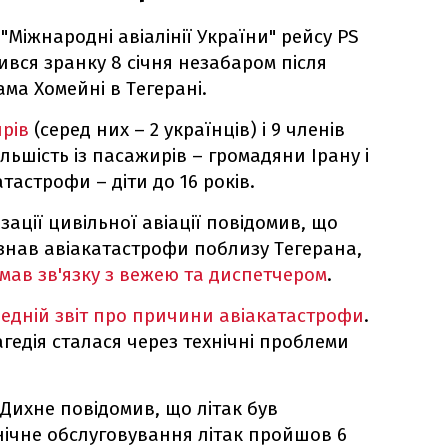
 "Міжнародні авіалінії України" рейсу PS
бився зранку 8 січня незабаром після
ама Хомейні в Тегерані.
рів
(серед них – 2 українців) і 9 членів
Більшість із пасажирів – громадяни Ірану і
тастрофи – діти до 16 років.
зації цивільної авіації повідомив, що
азнав авіакатастрофи поблизу Тегерана,
 мав зв'язку з вежею та диспетчером
.
едній звіт про причини авіакатастрофи
.
агедія сталася через технічні проблеми
Дихне повідомив, що літак був
нічне обслуговування літак пройшов 6