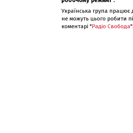
робочому режимі".
Українська група працює д
не можуть цього робити пі
коментарі "
Радіо Свобода
"