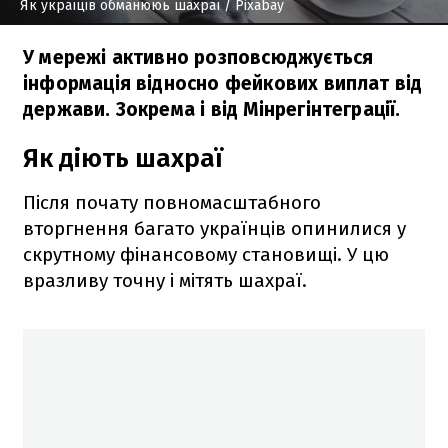
Як україців обманююь шахраї
/ Pixabay
У мережі активно розповсюджується
інформація відносно фейкових виплат від
держави. Зокрема і від Мінрегінтеграції.
Як діють шахраї
Після почату повномасштабного
вторгнення багато українців опинилися у
скрутному фінансовому становищі. У цю
вразливу точну і мітять шахраї.