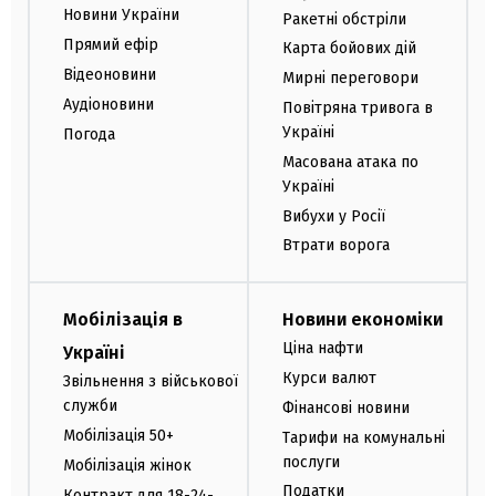
Новини України
Ракетні обстріли
Прямий ефір
Карта бойових дій
Відеоновини
Мирні переговори
Аудіоновини
Повітряна тривога в
Україні
Погода
Масована атака по
Україні
Вибухи у Росії
Втрати ворога
Мобілізація в
Новини економіки
Ціна нафти
Україні
Курси валют
Звільнення з військової
служби
Фінансові новини
Мобілізація 50+
Тарифи на комунальні
послуги
Мобілізація жінок
Податки
Контракт для 18-24-