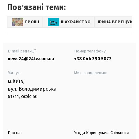
Повʼязані теми:
ГРОШІ
ШАХРАЙСТВО
ІРИНА ВЕРЕЩУК
E-mail редакції
Номер телефону:
news24@24tv.com.ua
+38 044 390 5077
Ми тут:
Ми в соцмережах:
м.Київ
,
вул. Володимирська
офіс
61/11,
50
Про нас
Угода Користувача Спільноти