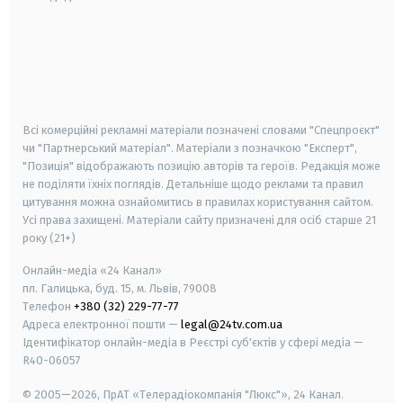
android
apple
smart tv
samsung smart tv
Всі комерційні рекламні матеріали позначені словами "Спецпроєкт"
чи "Партнерський матеріал". Матеріали з позначкою "Експерт",
"Позиція" відображають позицію авторів та героїв. Редакція може
не поділяти їхніх поглядів. Детальніше щодо реклами та правил
цитування можна ознайомитись в правилах користування сайтом.
Усі права захищені.
Матеріали сайту призначені для осіб старше
21
року (21+)
Онлайн-медіа «24 Канал»
пл. Галицька, буд. 15, м. Львів, 79008
Телефон
+380 (32) 229-77-77
Адреса електронної пошти —
legal@24tv.com.ua
Ідентифікатор онлайн-медіа в Реєстрі суб'єктів у сфері медіа —
R40-06057
© 2005—2026,
ПрАТ «Телерадіокомпанія "Люкс"», 24 Канал.