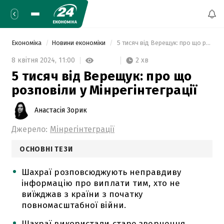
Економіка
Новини економіки
 5 тисяч від Верещук: про що розповіли у Мінрегінтеграції 
2 хв
8 квітня 2024,
11:00
5 тисяч від Верещук: про що
розповіли у Мінрегінтеграції
Анастасія Зорик
Джерело:
Мінрегінтеграції
ОСНОВНІ ТЕЗИ
Шахраї розповсюджують неправдиву
інформацію про виплати тим, хто не
виїжджав з країни з початку
повномасштабної війни.
Шахраї використали старе звернення