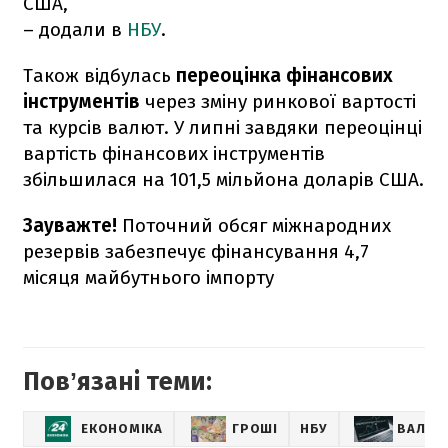
США,
– додали в
НБУ
.
Також відбулась
переоцінка фінансових
інструментів
через зміну ринкової вартості
та курсів валют. У липні завдяки переоцінці
вартість фінансових інструментів
збільшилася на 101,5 мільйона доларів США.
Зауважте!
Поточний обсяг міжнародних
резервів забезпечує фінансування 4,7
місяця майбутнього імпорту
Повʼязані теми:
ЕКОНОМІКА
ГРОШІ
НБУ
ВАЛЮТ