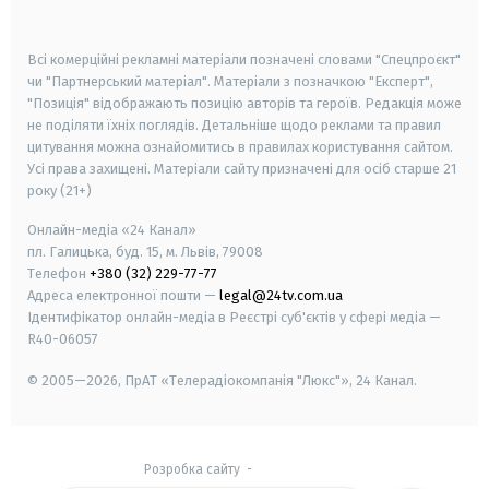
smart tv
samsung smart tv
Всі комерційні рекламні матеріали позначені словами "Спецпроєкт"
чи "Партнерський матеріал". Матеріали з позначкою "Експерт",
"Позиція" відображають позицію авторів та героїв. Редакція може
не поділяти їхніх поглядів. Детальніше щодо реклами та правил
цитування можна ознайомитись в правилах користування сайтом.
Усі права захищені.
Матеріали сайту призначені для осіб старше
21
року (21+)
Онлайн-медіа «24 Канал»
пл. Галицька, буд. 15, м. Львів, 79008
Телефон
+380 (32) 229-77-77
Адреса електронної пошти —
legal@24tv.com.ua
Ідентифікатор онлайн-медіа в Реєстрі суб'єктів у сфері медіа —
R40-06057
© 2005—2026,
ПрАТ «Телерадіокомпанія "Люкс"», 24 Канал.
Розробка сайту
-