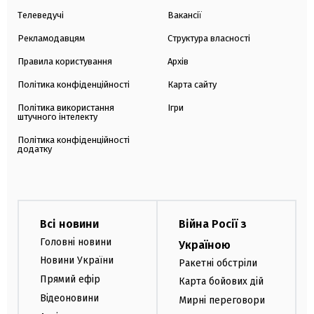
Телеведучі
Вакансії
Рекламодавцям
Структура власності
Правила користування
Архів
Політика конфіденційності
Карта сайту
Політика використання
Ігри
штучного інтелекту
Політика конфіденційності
додатку
Всі новини
Війна Росії з
Головні новини
Україною
Новини України
Ракетні обстріли
Прямий ефір
Карта бойових дій
Відеоновини
Мирні переговори