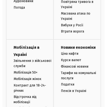
Аудіоновини
Повітряна тривога в
Україні
Погода
Масована атака по
Україні
Вибухи у Росії
Втрати ворога
Мобілізація в
Новини економіки
Ціна нафти
Україні
Курси валют
Звільнення з військової
служби
Фінансові новини
Мобілізація 50+
Тарифи на комунальні
послуги
Мобілізація жінок
Податки
Контракт для 18-24-
річних
Пенсія в Україні
Відстрочка від
мобілізації