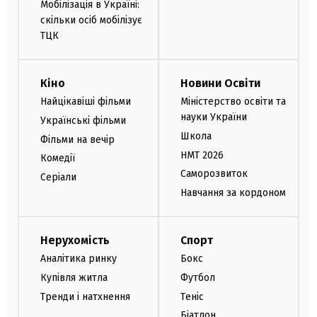
Мобілізація в Україні:
скільки осіб мобілізує
ТЦК
Кіно
Новини Освіти
Найцікавіші фільми
Міністерство освіти та
науки України
Українські фільми
Школа
Фільми на вечір
НМТ 2026
Комедії
Саморозвиток
Серіали
Навчання за кордоном
Нерухомість
Спорт
Аналітика ринку
Бокс
Купівля житла
Футбол
Тренди і натхнення
Теніс
Біатлон