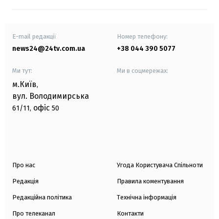
E-mail редакції
Номер телефону:
news24@24tv.com.ua
+38 044 390 5077
Ми тут:
Ми в соцмережах:
м.Київ
,
вул. Володимирська
офіс
61/11,
50
Про нас
Угода Користувача Спільноти
Редакція
Правила коментування
Редакційна політика
Технічна інформація
Про телеканал
Контакти