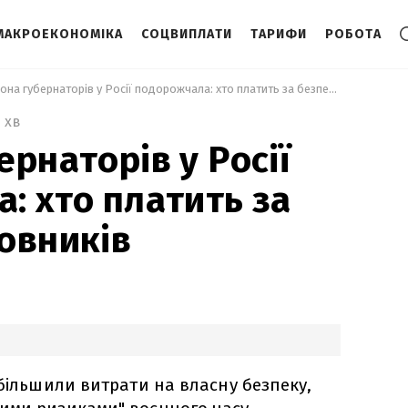
МАКРОЕКОНОМІКА
СОЦВИПЛАТИ
ТАРИФИ
РОБОТА
 Охорона губернаторів у Росії подорожчала: хто платить за безпеку чиновників 
3 хв
рнаторів у Росії
: хто платить за
овників
збільшили витрати на власну безпеку,