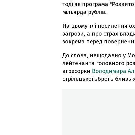
тоді як програма "Розвито
мільярда рублів.
На цьому тлі посилення о
загрози, а про страх влад
зокрема перед повернення
До слова, нещодавно у Мос
лейтенанта головного роз
агресорки
Володимира Ал
стрілецької зброї з близько