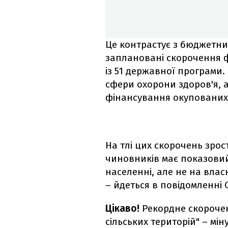
Це контрастує з бюджетни
заплановані скорочення 
із 51 державної програми.
сфери охорони здоров'я, а
фінансування окупованих 
На тлі цих скорочень зро
чиновників має показовий
населенні, але не на власн
– йдеться в повідомленні 
Цікаво!
Рекордне скороче
сільських територій" – мін