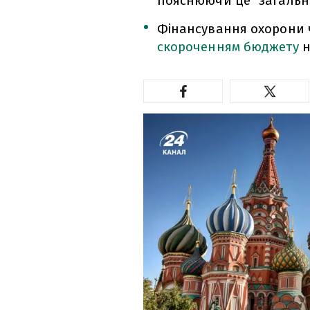
пояснюючи це "загальн
Фінансування охорони ч
скороченням бюджету
н