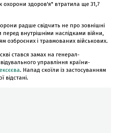
к охорони здоров'я" втратила ще 31,7
хорони радше свідчить не про зовнішні
и перед внутрішніми наслідками війни,
м озброєних і травмованих військових.
кві стався замах на генерал-
відувального управління країни-
ексєєва
. Напад скоїли із застосуванням
ї відстані.