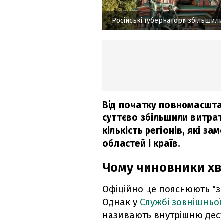
Російські губернатори збільшил
Від початку повномасшта
суттєво збільшили витра
кількість регіонів, які з
областей і країв.
Чому чиновники хв
Офіційно це пояснюють "з
Однак у
Службі зовнішньої
називають внутрішню дестаб