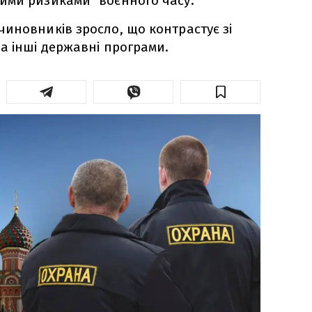
ими ризиками" воєнного часу.
иновників зросло, що контрастує зі
а інші державні програми.