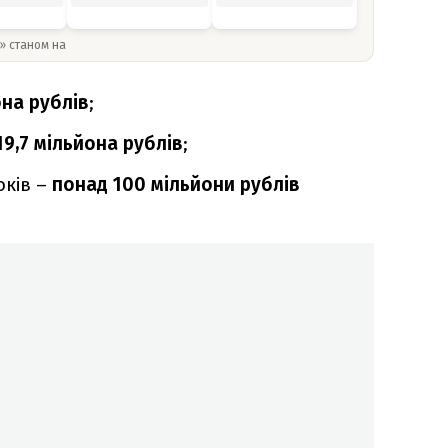
y» станом на
она рублів
;
19,7 мільйона рублів
;
оків –
понад 100 мільйони рублів