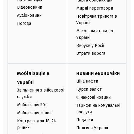
Карта бойових дій
Відеоновини
Мирні переговори
Аудіоновини
Повітряна тривога в
Україні
Погода
Масована атака по
Україні
Вибухи у Росії
Втрати ворога
Мобілізація в
Новини економіки
Ціна нафти
Україні
Курси валют
Звільнення з військової
служби
Фінансові новини
Мобілізація 50+
Тарифи на комунальні
послуги
Мобілізація жінок
Податки
Контракт для 18-24-
річних
Пенсія в Україні