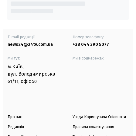
E-mail редакції
Номер телефону:
news24@24tv.com.ua
+38 044 390 5077
Ми тут:
Ми в соцмережах:
м.Київ
,
вул. Володимирська
офіс
61/11,
50
Про нас
Угода Користувача Спільноти
Редакція
Правила коментування