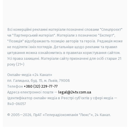
android
apple
smart tv
samsung smart tv
Всі комерційні рекламні матеріали позначені словами "Спецпроєкт"
чи "Партнерський матеріал". Матеріали з позначкою "Експерт",
"Позиція" відображають позицію авторів та героїв. Редакція може
не поділяти їхніх поглядів. Детальніше щодо реклами та правил
цитування можна ознайомитись в правилах користування сайтом.
Усі права захищені.
Матеріали сайту призначені для осіб старше
21
року (21+)
Онлайн-медіа «24 Канал»
пл. Галицька, буд. 15, м. Львів, 79008
Телефон
+380 (32) 229-77-77
Адреса електронної пошти —
legal@24tv.com.ua
Ідентифікатор онлайн-медіа в Реєстрі суб'єктів у сфері медіа —
R40-06057
© 2005—2026,
ПрАТ «Телерадіокомпанія "Люкс"», 24 Канал.