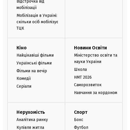
Відстрочка від
мобілізації
Мобілізація в Україні:
скільки осіб мобілізує
ТЦК
Кіно
Новини Освіти
Найцікавіші фільми
Міністерство освіти та
науки України
Українські фільми
Школа
Фільми на вечір
НМТ 2026
Комедії
Саморозвиток
Серіали
Навчання за кордоном
Нерухомість
Спорт
Аналітика ринку
Бокс
Купівля житла
Футбол