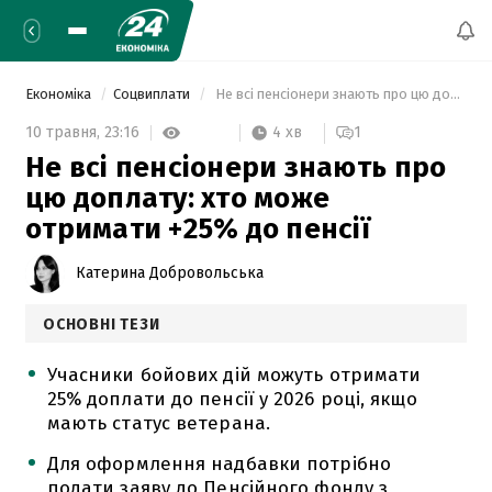
Економіка
Соцвиплати
 Не всі пенсіонери знають про цю доплату: хто може отримати +25% до пенсії 
4 хв
10 травня,
23:16
1
Не всі пенсіонери знають про
цю доплату: хто може
отримати +25% до пенсії
Катерина Добровольська
ОСНОВНІ ТЕЗИ
Учасники бойових дій можуть отримати
25% доплати до пенсії у 2026 році, якщо
мають статус ветерана.
Для оформлення надбавки потрібно
подати заяву до Пенсійного фонду з