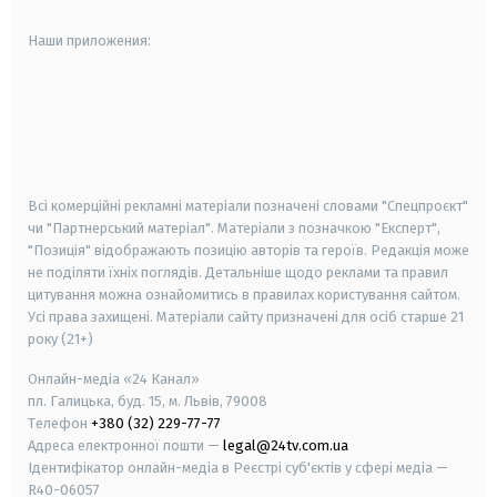
Наши приложения:
android
apple
smart tv
samsung smart tv
Всі комерційні рекламні матеріали позначені словами "Спецпроєкт"
чи "Партнерський матеріал". Матеріали з позначкою "Експерт",
"Позиція" відображають позицію авторів та героїв. Редакція може
не поділяти їхніх поглядів. Детальніше щодо реклами та правил
цитування можна ознайомитись в правилах користування сайтом.
Усі права захищені.
Матеріали сайту призначені для осіб старше
21
року (21+)
Онлайн-медіа «24 Канал»
пл. Галицька, буд. 15, м. Львів, 79008
Телефон
+380 (32) 229-77-77
Адреса електронної пошти —
legal@24tv.com.ua
Ідентифікатор онлайн-медіа в Реєстрі суб'єктів у сфері медіа —
R40-06057