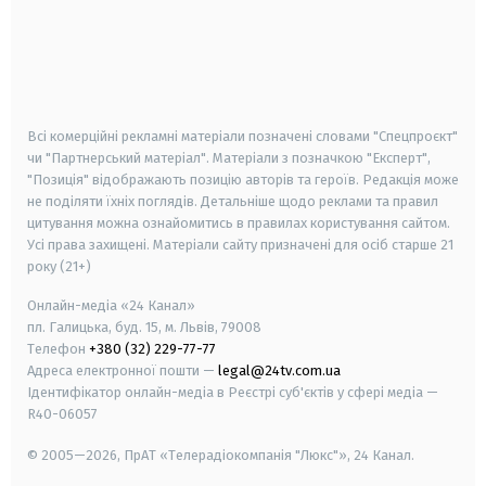
android
apple
smart tv
samsung smart tv
Всі комерційні рекламні матеріали позначені словами "Спецпроєкт"
чи "Партнерський матеріал". Матеріали з позначкою "Експерт",
"Позиція" відображають позицію авторів та героїв. Редакція може
не поділяти їхніх поглядів. Детальніше щодо реклами та правил
цитування можна ознайомитись в правилах користування сайтом.
Усі права захищені.
Матеріали сайту призначені для осіб старше
21
року (21+)
Онлайн-медіа «24 Канал»
пл. Галицька, буд. 15, м. Львів, 79008
Телефон
+380 (32) 229-77-77
Адреса електронної пошти —
legal@24tv.com.ua
Ідентифікатор онлайн-медіа в Реєстрі суб'єктів у сфері медіа —
R40-06057
© 2005—2026,
ПрАТ «Телерадіокомпанія "Люкс"», 24 Канал.