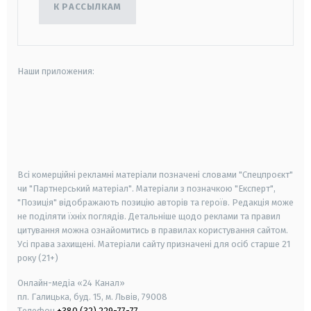
К РАССЫЛКАМ
Наши приложения:
android
apple
smart tv
samsung smart tv
Всі комерційні рекламні матеріали позначені словами "Спецпроєкт"
чи "Партнерський матеріал". Матеріали з позначкою "Експерт",
"Позиція" відображають позицію авторів та героїв. Редакція може
не поділяти їхніх поглядів. Детальніше щодо реклами та правил
цитування можна ознайомитись в правилах користування сайтом.
Усі права захищені.
Матеріали сайту призначені для осіб старше
21
року (21+)
Онлайн-медіа «24 Канал»
пл. Галицька, буд. 15, м. Львів, 79008
Телефон
+380 (32) 229-77-77