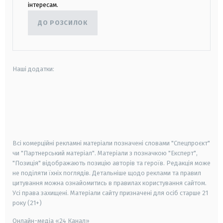
інтересам.
ДО РОЗСИЛОК
Наші додатки:
android
apple
smart tv
samsung smart tv
Всі комерційні рекламні матеріали позначені словами "Спецпроєкт"
чи "Партнерський матеріал". Матеріали з позначкою "Експерт",
"Позиція" відображають позицію авторів та героїв. Редакція може
не поділяти їхніх поглядів. Детальніше щодо реклами та правил
цитування можна ознайомитись в правилах користування сайтом.
Усі права захищені.
Матеріали сайту призначені для осіб старше
21
року (21+)
Онлайн-медіа «24 Канал»