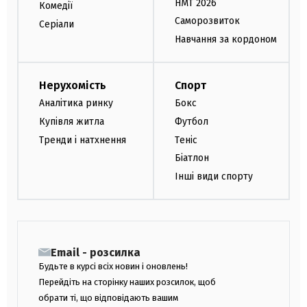
НМТ 2026
Комедії
Саморозвиток
Серіали
Навчання за кордоном
Нерухомість
Спорт
Аналітика ринку
Бокс
Купівля житла
Футбол
Тренди і натхнення
Теніс
Біатлон
Інші види спорту
Email - розсилка
Будьте в курсі всіх новин і оновлень!
Перейдіть на сторінку наших розсилок, щоб
обрати ті, що відповідають вашим