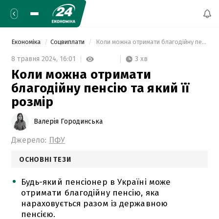
Економіка
Соцвиплати
 Коли можна отримати благодійну пенсію та який її розмір 
3 хв
8 травня 2024,
16:01
Коли можна отримати
благодійну пенсію та який її
розмір
Валерія Городинська
Джерело:
ПФУ
ОСНОВНІ ТЕЗИ
Будь-який пенсіонер в Україні може
отримати благодійну пенсію, яка
нараховується разом із державною
пенсією.