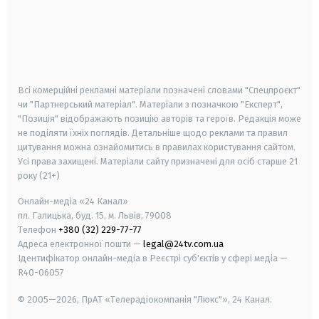
android
apple
smart tv
samsung smart tv
Всі комерційні рекламні матеріали позначені словами "Спецпроєкт"
чи "Партнерський матеріал". Матеріали з позначкою "Експерт",
"Позиція" відображають позицію авторів та героїв. Редакція може
не поділяти їхніх поглядів. Детальніше щодо реклами та правил
цитування можна ознайомитись в правилах користування сайтом.
Усі права захищені.
Матеріали сайту призначені для осіб старше
21
року (21+)
Онлайн-медіа «24 Канал»
пл. Галицька, буд. 15, м. Львів, 79008
Телефон
+380 (32) 229-77-77
Адреса електронної пошти —
legal@24tv.com.ua
Ідентифікатор онлайн-медіа в Реєстрі суб'єктів у сфері медіа —
R40-06057
© 2005—2026,
ПрАТ «Телерадіокомпанія "Люкс"», 24 Канал.