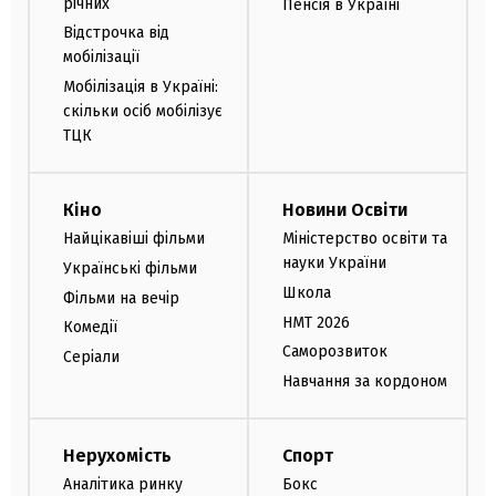
річних
Пенсія в Україні
Відстрочка від
мобілізації
Мобілізація в Україні:
скільки осіб мобілізує
ТЦК
Кіно
Новини Освіти
Найцікавіші фільми
Міністерство освіти та
науки України
Українські фільми
Школа
Фільми на вечір
НМТ 2026
Комедії
Саморозвиток
Серіали
Навчання за кордоном
Нерухомість
Спорт
Аналітика ринку
Бокс