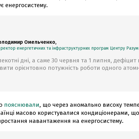
є енергосистему.
олодимир Омельченко,
ректор енергетичних та інфраструктурних програм Центру Разум
пекотні дні, а саме 30 червня та 1 липня, дефіцит 
овити орієнтовно потужність роботи одного атом
о
пояснювали
, що через аномально високу темп
раїнці масово користувалися кондиціонерами, щ
 зростання навантаження на енергосистему.