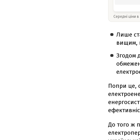
Середні ціни в
Лише ст
вищим, 
Згодом 
обмежен
електро
Попри це, 
електроене
енергосист
ефективніс
До того ж 
електропер