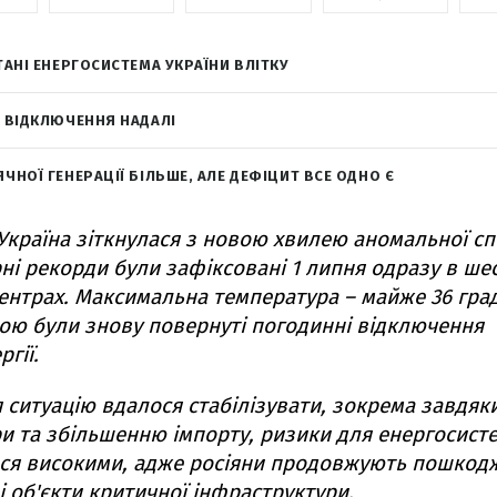
ТАНІ ЕНЕРГОСИСТЕМА УКРАЇНИ ВЛІТКУ
 ВІДКЛЮЧЕННЯ НАДАЛІ
ЧНОЇ ГЕНЕРАЦІЇ БІЛЬШЕ, АЛЕ ДЕФІЦИТ ВСЕ ОДНО Є
 Україна зіткнулася з новою хвилею аномальної сп
ні рекорди були зафіксовані 1 липня одразу в ше
ентрах. Максимальна температура – майже 36 град
ою були знову повернуті погодинні відключення
гії.
я ситуацію вдалося стабілізувати, зокрема завдя
и та збільшенню імпорту, ризики для енергосисте
ся високими, адже росіяни продовжують пошкод
і об'єкти критичної інфраструктури.