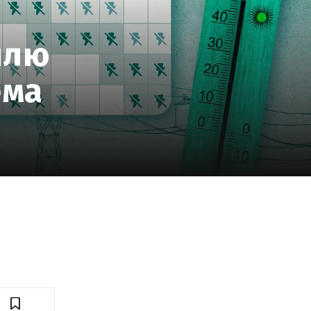
илю
ема