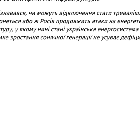
знавався, чи можуть відключення стати триваліш
рнеться або ж Росія продовжить атаки на енергет
уру, у якому нині стані українська енергосистема
мке зростання сонячної генерації не усуває дефіц
.