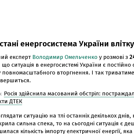
 стані енергосистема України влітку
ний експерт
Володимир Омельченко
у розмові з
2
 що ситуація в енергосистемі України є постійно
у повномасштабного вторгнення. І так триватиме
авершиться.
Росія здійснила масований обстріл: постражда
Ж
кти ДТЕК
глядати ситуацію на тлі останніх декількох днів,
крила сильна спека, то на сьогодні ситуація є д
илася кількість імпорту електричної енергії, яка