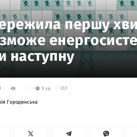
пережила першу хв
и зможе енергосист
и наступну
0
1
9 хв
рія Городинська