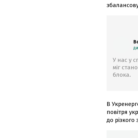
збалансову
В
ди
У нас у с
міг стан
блока.
В Укренерг
повітря ук
до різкого