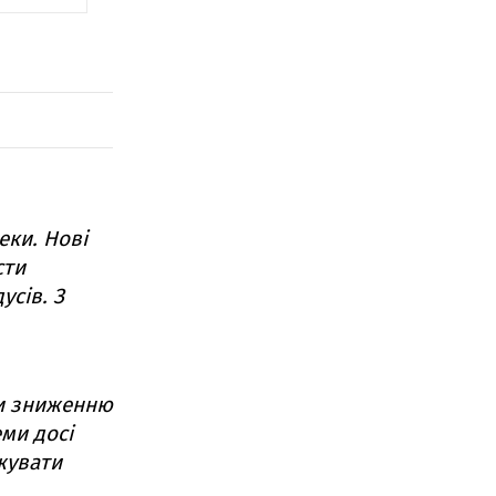
еки. Нові
сти
усів. З
ки зниженню
ми досі
жувати