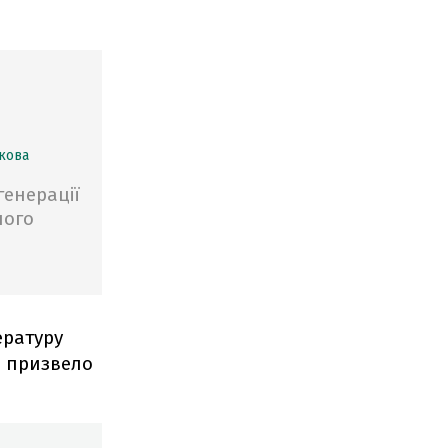
кова
генерації
ного
ературу
о призвело