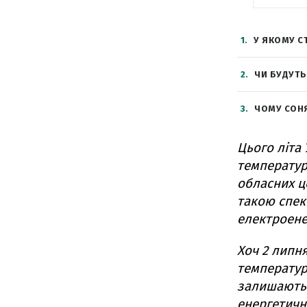
1
У ЯКОМУ С
2
ЧИ БУДУТЬ
3
ЧОМУ СОНЯ
Цього літа
температур
обласних ц
такою спек
електроенер
Хоч 2 липн
температур
залишають
енергетичн