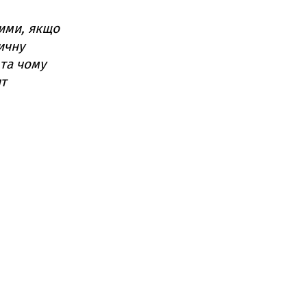
ими, якщо
ичну
 та чому
ит