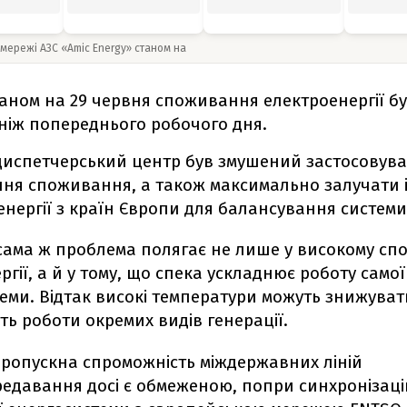
 мережі АЗС «Amic Energy» станом на
аном на 29 червня споживання електроенергії бу
ніж попереднього робочого дня.
диспетчерський центр був змушений застосовув
ня споживання, а також максимально залучати 
енергії з країн Європи для балансування системи
сама ж проблема полягає не лише у високому сп
ргії, а й у тому, що спека ускладнює роботу самої
еми. Відтак високі температури можуть знижуват
ть роботи окремих видів генерації.
пропускна спроможність міждержавних ліній
едавання досі є обмеженою, попри синхронізац