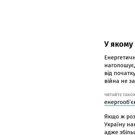
У якому
Енергетич
наголошує,
від початк
війна не з
ЧИТАЙТЕ ТАКО
енергооб’є
Якщо ж роз
Україну на
адже збільш