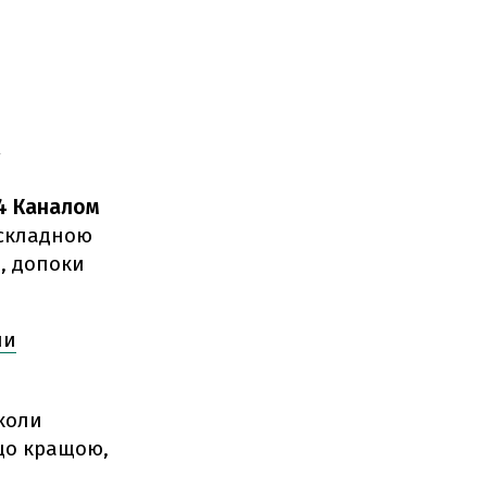
4 Каналом
 складною
, допоки
ли
 коли
ещо кращою,