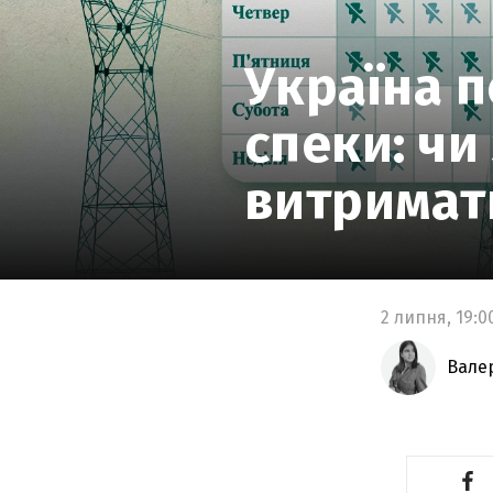
Україна 
спеки: ч
витримат
2 липня,
19:0
Вале