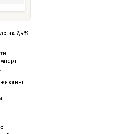
ло на 7,4%
ати
імпорт
.
оживанні
и
ію