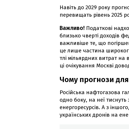
Навіть до 2029 року прогн
перевищать рівень 2025 ро
Важливо!
Податкові надхо
близько чверті доходів фе
важливіше те, що погіршен
це лише частина широкого
тлі мільярдних витрат на ві
ці очікування Москві дов
Чому прогнози для
Російська нафтогазова га
одно боку, на неї тиснуть 
енергоресурсів. А з іншог
українських дронів на ене