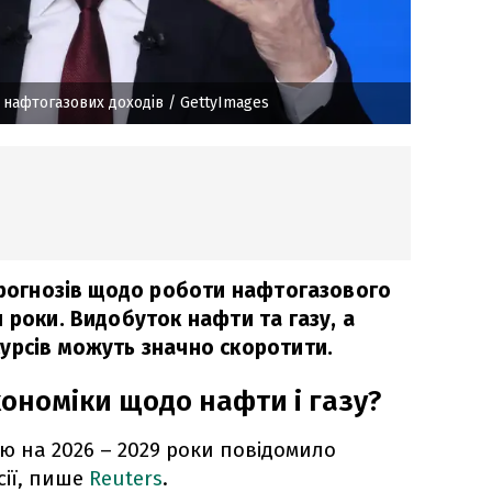
я нафтогазових доходів
/ GettyImages
 прогнозів щодо роботи нафтогазового
 роки. Видобуток нафти та газу, а
урсів можуть значно скоротити.
ономіки щодо нафти і газу?
ю на 2026 – 2029 роки повідомило
сії, пише
Reuters
.