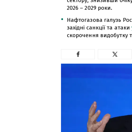
сектору, знизивши очік
2026 – 2029 роки.
Нафтогазова галузь Рос
західні санкції та атаки
скорочення видобутку т