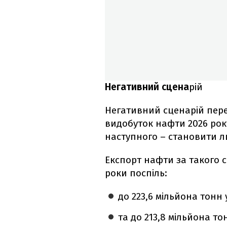
Негативний сцена
рій
Негативний сценарій пере
видобуток нафти 2026 року
наступного – становити л
Експорт нафти за такого 
роки поспіль:
до 223,6 мільйона тонн у
та до 213,8 мільйона тон