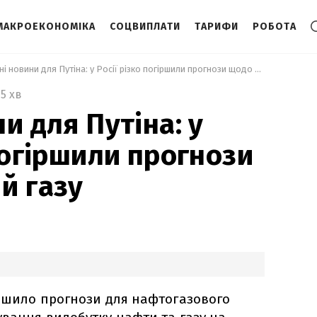
МАКРОЕКОНОМІКА
СОЦВИПЛАТИ
ТАРИФИ
РОБОТА
 Погані новини для Путіна: у Росії різко погіршили прогнози щодо нафти й газу 
5 хв
и для Путіна: у
погіршили прогнози
й газу
іршило прогнози для нафтогазового