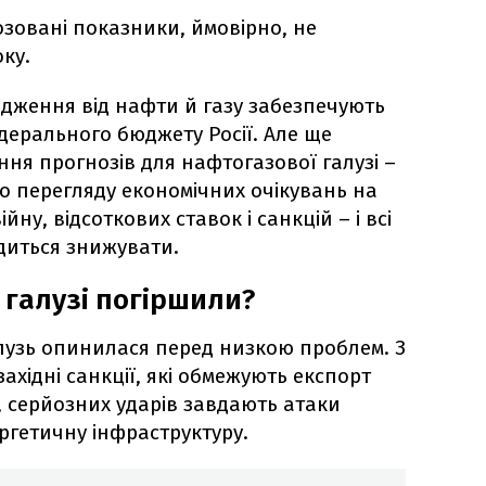
озовані показники, ймовірно, не
ку.
дження від нафти й газу забезпечують
дерального бюджету Росії. Але ще
ня прогнозів для нафтогазової галузі –
 перегляду економічних очікувань на
йну, відсоткових ставок і санкцій – і всі
одиться знижувати.
 галузі погіршили?
лузь опинилася перед низкою проблем. З
західні санкції, які обмежують експорт
о, серйозних ударів завдають атаки
ргетичну інфраструктуру.