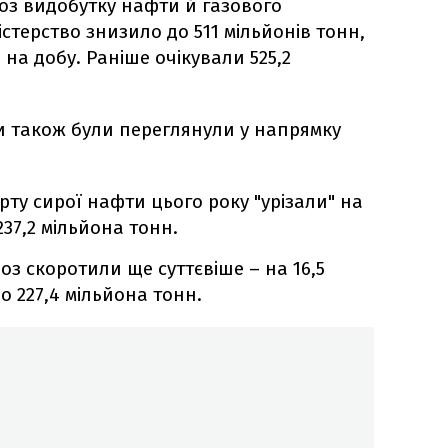
ноз видобутку нафти й газового
істерство знизило до 511 мільйонів тонн,
 на добу. Раніше очікували 525,2
и також були переглянули у напрямку
ту сирої нафти цього року "урізали" на
237,2 мільйона тонн.
оз скоротили ще суттєвіше – на 16,5
о 227,4 мільйона тонн.