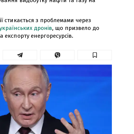
ування видобутку нафти та газу на
ії стикається з проблемами через
українських дронів
, що призвело до
а експорту енергоресурсів.