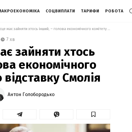
МАКРОЕКОНОМІКА
СОЦВИПЛАТИ
ТАРИФИ
РОБОТА
 Його місце має зайняти хтось інший, – голова економічного комітету про відставку Смолія 
7 хв
має зайняти хтось
лова економічного
о відставку Смолія
Антон Голобородько