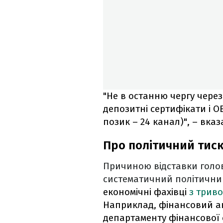
"Не в останню чергу через
депозитні сертифікати і О
позик – 24 канал)", – вказ
Про політичний тиск
Причиною відставки голов
систематичний політични
економічні фахівці
з триво
Наприклад, фінансовий ан
департаменту фінансової 