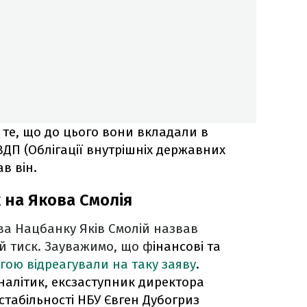
 те, що до цього вони вкладали в
ВДП (Облігації внутрішніх державних
ав він.
 на Якова Смолія
а Нацбанку Яків Смолій назвав
й тиск. Зауважимо, що ф
інансові та
гою відреагували на таку заяву
.
алітик, ексзаступник директора
стабільності НБУ Євген Дубогриз