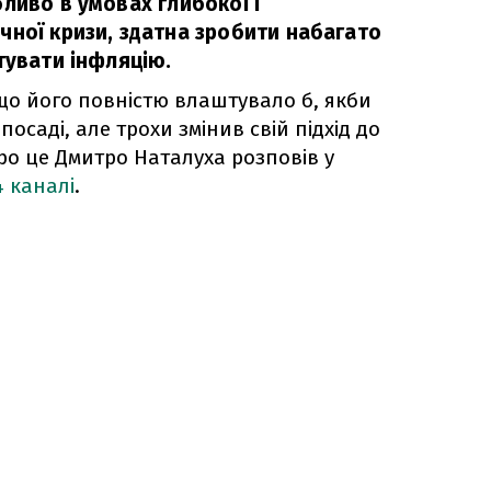
ливо в умовах глибокої і
чної кризи, здатна зробити набагато
тувати інфляцію.
що його повністю влаштувало б, якби
осаді, але трохи змінив свій підхід до
Про це Дмитро Наталуха розповів у
4 каналі
.