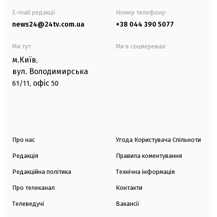
E-mail редакції
Номер телефону:
news24@24tv.com.ua
+38 044 390 5077
Ми тут:
Ми в соцмережах:
м.Київ
,
вул. Володимирська
офіс
61/11,
50
Про нас
Угода Користувача Спільноти
Редакція
Правила коментування
Редакційна політика
Технічна інформація
Про телеканал
Контакти
Телеведучі
Вакансії