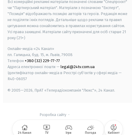
Всі комерційні рекламні матеріали позначені словами "Спецпроєкт"
чи "Партнерський матеріал". Матеріали з позначкою "Експерт",
"Позиція" відображають позицію авторів та героїв. Редакція може
не поділяти їхніх поглядів. Детальніше щодо реклами та правил
цитування можна ознайомитись в правилах користування сайтом.
Усі права захищені.
Матеріали сайту призначені для осіб старше
21
року (21+)
Онлайн-медіа «24 Канал»
пл. Галицька, буд. 15, м. Львів, 79008
Телефон
+380 (32) 229-77-77
Адреса електронної пошти —
legal@24tv.com.ua
Ідентифікатор онлайн-медіа в Реєстрі суб'єктів у сфері медіа —
R40-06057
© 2005—2026,
ПрАТ «Телерадіокомпанія "Люкс"», 24 Канал.
Розробка сайту
-
24 Канал
TV
Ігри
Погода
Кабінет