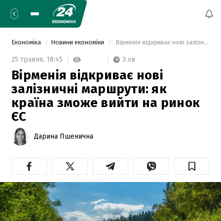
Економіка
Новини економіки
 Вірменія відкриває нові залізничні маршрути: як країна зможе вийти на ринок ЄС 
3 хв
25 травня,
18:45
Вірменія відкриває нові
залізничні маршрути: як
країна зможе вийти на ринок
ЄС
Дарина Пшенична