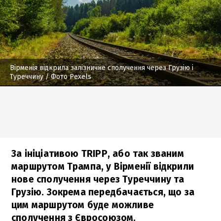
Вірменія відкрила залізничне сполучення через Грузію і
Туреччину
/ Фото Pexels
За ініціативою TRIPP, або так званим
маршрутом Трампа, у Вірменії відкрили
нове сполучення через Туреччину та
Грузію. Зокрема передбачається, що за
цим маршрутом буде можливе
сполучення з Євросоюзом.