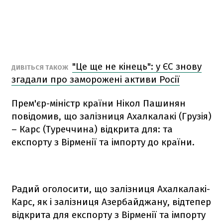
"Це ще не кінець": у ЄС знову
ДИВІТЬСЯ ТАКОЖ
згадали про заморожені активи Росії
Прем'єр-міністр країни Нікол Пашинян
повідомив, що залізниця Ахалкалакі (Грузія)
– Карс (Туреччина) відкрита для: та
експорту з Вірменії та імпорту до країни.
Радий оголосити, що залізниця Ахалкалакі-
Карс, як і залізниця Азербайджану, відтепер
відкрита для експорту з Вірменії та імпорту