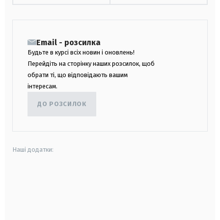
Email - розсилка
Будьте в курсі всіх новин і оновлень!
Перейдіть на сторінку наших розсилок, щоб
обрати ті, що відповідають вашим
інтересам.
ДО РОЗСИЛОК
Наші додатки:
android
apple
smart tv
samsung smart tv