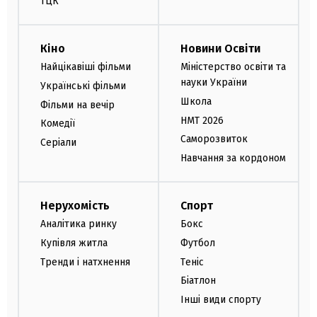
ТЦК
Кіно
Новини Освіти
Найцікавіші фільми
Міністерство освіти та
науки України
Українські фільми
Школа
Фільми на вечір
НМТ 2026
Комедії
Саморозвиток
Серіали
Навчання за кордоном
Нерухомість
Спорт
Аналітика ринку
Бокс
Купівля житла
Футбол
Тренди і натхнення
Теніс
Біатлон
Інші види спорту