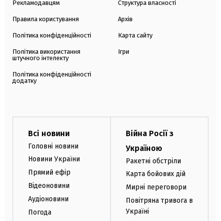
Рекламодавцям
Структура власності
Правила користування
Архів
Політика конфіденційності
Карта сайту
Політика використання
Ігри
штучного інтелекту
Політика конфіденційності
додатку
Всі новини
Війна Росії з
Головні новини
Україною
Новини України
Ракетні обстріли
Прямий ефір
Карта бойових дій
Відеоновини
Мирні переговори
Аудіоновини
Повітряна тривога в
Україні
Погода