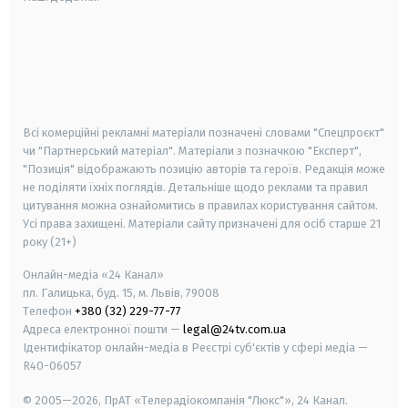
android
apple
smart tv
samsung smart tv
Всі комерційні рекламні матеріали позначені словами "Спецпроєкт"
чи "Партнерський матеріал". Матеріали з позначкою "Експерт",
"Позиція" відображають позицію авторів та героїв. Редакція може
не поділяти їхніх поглядів. Детальніше щодо реклами та правил
цитування можна ознайомитись в правилах користування сайтом.
Усі права захищені.
Матеріали сайту призначені для осіб старше
21
року (21+)
Онлайн-медіа «24 Канал»
пл. Галицька, буд. 15, м. Львів, 79008
Телефон
+380 (32) 229-77-77
Адреса електронної пошти —
legal@24tv.com.ua
Ідентифікатор онлайн-медіа в Реєстрі суб'єктів у сфері медіа —
R40-06057
© 2005—2026,
ПрАТ «Телерадіокомпанія "Люкс"», 24 Канал.