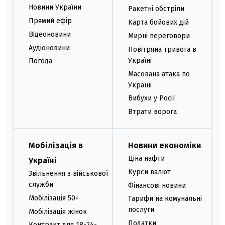
Новини України
Ракетні обстріли
Прямий ефір
Карта бойових дій
Відеоновини
Мирні переговори
Аудіоновини
Повітряна тривога в
Україні
Погода
Масована атака по
Україні
Вибухи у Росії
Втрати ворога
Мобілізація в
Новини економіки
Ціна нафти
Україні
Курси валют
Звільнення з військової
служби
Фінансові новини
Мобілізація 50+
Тарифи на комунальні
послуги
Мобілізація жінок
Податки
Контракт для 18-24-