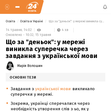
Освіта
Освіта в Україні
 Що за "деньок": у мережі виникла суперечка через завдання з української мови 
4 хв
14 травня,
14:02
Оновлено -
10:32,
15 травня
Що за "деньок": у мережі
виникла суперечка через
завдання з української мови
Марія Волошин
ОСНОВНІ ТЕЗИ
Завдання з
української мови
викликало
суперечки у мережі.
Зокрема, українці сперечалися через
необхідність утворення слів з ьо, як у