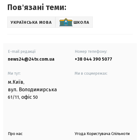
Повʼязані теми:
УКРАЇНСЬКА МОВА
ШКОЛА
E-mail редакції
Номер телефону:
news24@24tv.com.ua
+38 044 390 5077
Ми тут:
Ми в соцмережах:
м.Київ
,
вул. Володимирська
офіс
61/11,
50
Про нас
Угода Користувача Спільноти