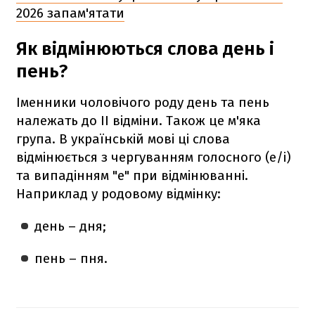
2026 запам'ятати
Як відмінюються слова день і
пень?
Іменники чоловічого роду день та пень
належать до ІІ відміни. Також це м'яка
група. В українській мові ці слова
відмінюється з чергуванням голосного (е/і)
та випадінням "е" при відмінюванні.
Наприклад у родовому відмінку:
день – дня;
пень – пня.