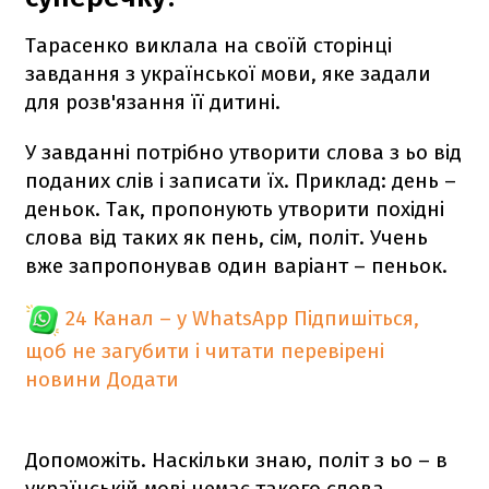
Тарасенко виклала на своїй сторінці
завдання з української мови, яке задали
для розв'язання її дитині.
У завданні потрібно утворити слова з ьо від
поданих слів і записати їх. Приклад: день –
деньок. Так, пропонують утворити похідні
слова від таких як пень, сім, політ. Учень
вже запропонував один варіант – пеньок.
24 Канал – у WhatsApp
Підпишіться,
щоб не загубити і читати перевірені
новини
Додати
Допоможіть. Наскільки знаю, політ з ьо – в
українській мові немає такого слова,