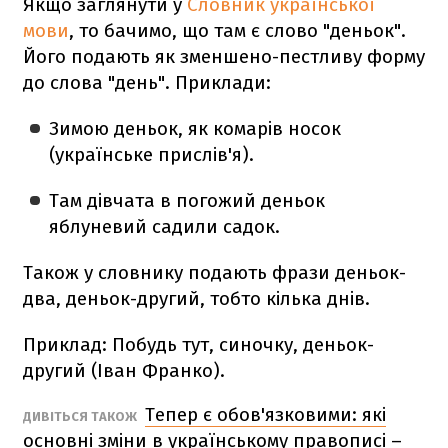
Якщо заглянути у
Словник української
мови
, то бачимо, що там є слово "деньок".
Його подають як зменшено-пестливу форму
до слова "день". Приклади:
Зимою деньок, як комарів носок
(українське прислів'я).
Там дівчата в погожий деньок
яблуневий садили садок.
Також у словнику подають фрази деньок-
два, деньок-другий, тобто кілька днів.
Приклад: Побудь тут, синочку, деньок-
другий (Іван Франко).
Тепер є обов'язковими: які
ДИВІТЬСЯ ТАКОЖ
основні зміни в українському правописі –