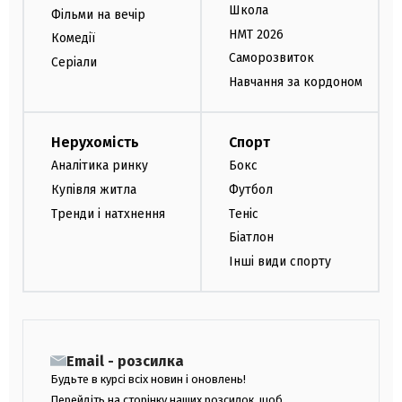
Школа
Фільми на вечір
НМТ 2026
Комедії
Саморозвиток
Серіали
Навчання за кордоном
Нерухомість
Спорт
Аналітика ринку
Бокс
Купівля житла
Футбол
Тренди і натхнення
Теніс
Біатлон
Інші види спорту
Email - розсилка
Будьте в курсі всіх новин і оновлень!
Перейдіть на сторінку наших розсилок, щоб