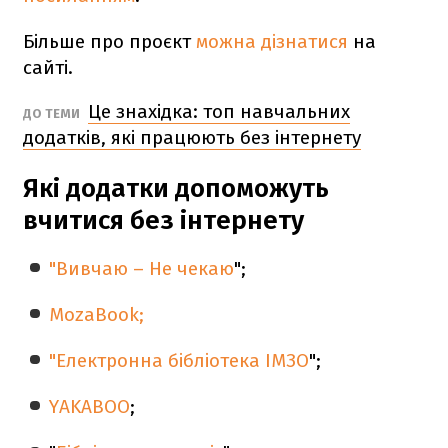
Більше про проєкт
можна дізнатися
на
сайті.
Це знахідка: топ навчальних
ДО ТЕМИ
додатків, які працюють без інтернету
Які додатки допоможуть
вчитися без інтернету
"Вивчаю – Не чекаю
";
MozaBook;
"
Електронна бібліотека ІМЗО
";
YAKABOO
;