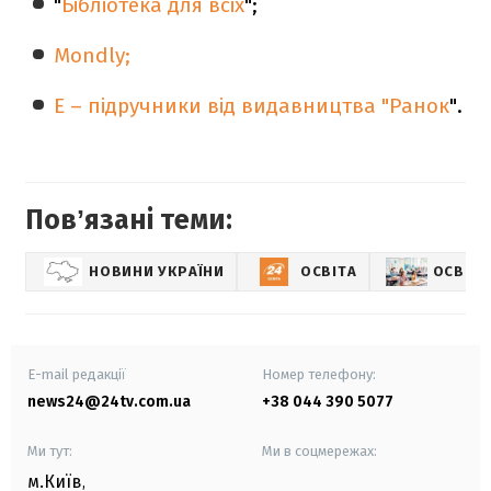
"
Бібліотека для всіх
";
Mondly;
Е – підручники від видавництва "Ранок
".
Повʼязані теми:
НОВИНИ УКРАЇНИ
ОСВІТА
ОСВІТА
E-mail редакції
Номер телефону:
news24@24tv.com.ua
+38 044 390 5077
Ми тут:
Ми в соцмережах:
м.Київ
,