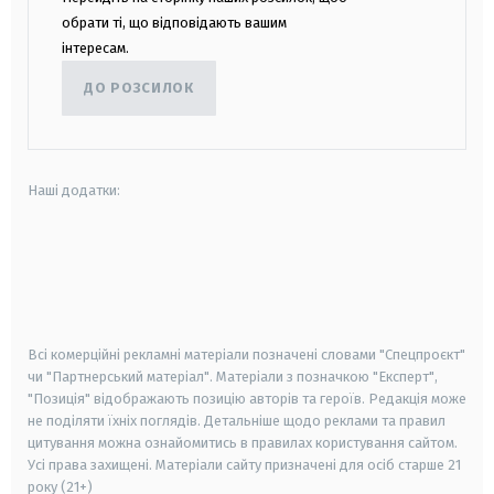
обрати ті, що відповідають вашим
інтересам.
ДО РОЗСИЛОК
Наші додатки:
android
apple
smart tv
samsung smart tv
Всі комерційні рекламні матеріали позначені словами "Спецпроєкт"
чи "Партнерський матеріал". Матеріали з позначкою "Експерт",
"Позиція" відображають позицію авторів та героїв. Редакція може
не поділяти їхніх поглядів. Детальніше щодо реклами та правил
цитування можна ознайомитись в правилах користування сайтом.
Усі права захищені.
Матеріали сайту призначені для осіб старше
21
року (21+)