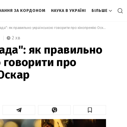
ЧАННЯ ЗА КОРДОНОМ
НАУКА В УКРАЇНІ
БІЛЬШЕ
 "Важна награда": як правильно українською говорити про кінопремію Оскар 
2 хв
ада": як правильно
 говорити про
Оскар