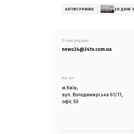
АНТИСУРЖИК
20 ДНІВ 
E-mail редакції
news24@24tv.com.ua
Ми тут:
м.Київ
,
вул. Володимирська
61/11,
офіс
50