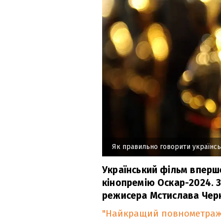
Як правильно говорити українс
Український фільм вперше
кінопремію Оскар-2024. 
режисера Мстислава Черно
"Найкращий повнометраж