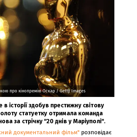
ькою про кінопремію Оскар
/ Getty Images
 в історії здобув престижну світову
Золоту статуетку отримала команда
ва за стрічку "20 днів у Маріуполі".
ний документальний фільм"
розповідає