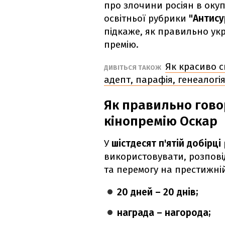
про злочини росіян в оку
освітньої рубрики
"Антису
підкаже, як правильно ук
премію.
Як красиво 
ДИВІТЬСЯ ТАКОЖ
адепт, парафія, генеалогія
Як правильно гово
кінопремію Оскар
У
шістдесят п'ятій добірці
використовувати, розповід
та перемогу на престижній
20 дней – 20 днів;
награда – нагорода;