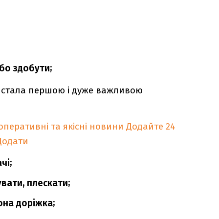
бо здобути;
а стала першою і дуже важливою
оперативні та якісні новини
Додайте 24
Додати
чі;
вати, плескати;
она доріжка;