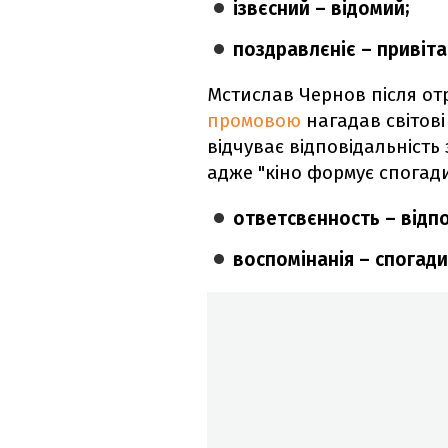
ізвєсний – відомий;
поздравлєніє – привіт
Мстислав Чернов після от
промовою
нагадав світові
відчуває відповідальність
адже "кіно формує спогади,
ответсвєнность – відпо
воспомінанія – спогади