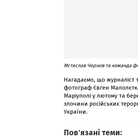
Мстислав Чернов та команда філ
Нагадаємо, що журналіст 
фотограф Євген Малолєтк
Маріуполі у лютому та бер
злочини російських терор
України.
Повʼязані теми: