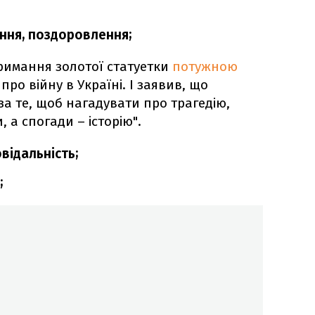
ання, поздоровлення;
римання золотої статуетки
потужною
 про війну в Україні. І заявив, що
 за те, щоб нагадувати про трагедію,
 а спогади – історію".
відальність;
;