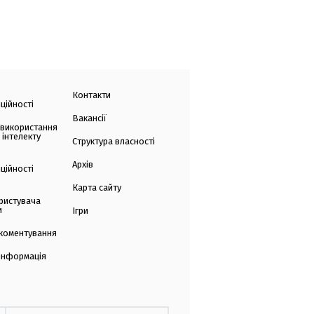
Контакти
ційності
Вакансії
 використання
 інтелекту
Структура власності
Архів
ційності
Карта сайту
ристувача
и
Ігри
коментування
 інформація