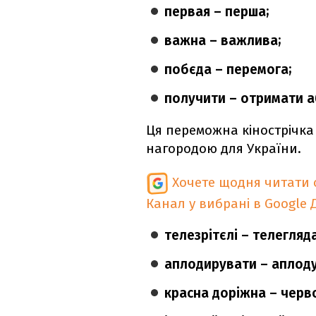
первая – перша;
важна – важлива;
побєда – перемога;
получити – отримати а
Ця переможна кінострічк
нагородою для України.
Хочете щодня читати 
Канал у вибрані в Google
телезрітєлі – телегляда
аплодирувати – аплоду
красна доріжна – черв