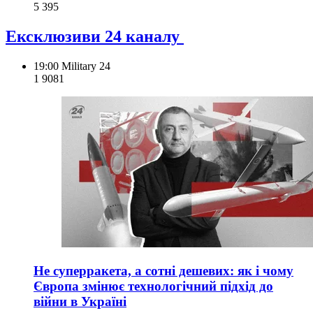
5 395
Ексклюзиви 24 каналу
19:00
Military 24
1 908
1
Не суперракета, а сотні дешевих: як і чому
Європа змінює технологічний підхід до
війни в Україні