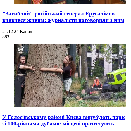
"Загиблий" російський генерал Єрусалімов
виявився живим: журналісти поговорили з ним
21:12
24 Канал
883
У Голосіївському районі Києва вирубують парк
зі 100-річними дубами: місцеві протестують