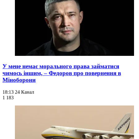
У мене немає морального права займатися
чимось іншим, – Федоров про повернення в
Міноборони
18:13
24 Канал
1 183