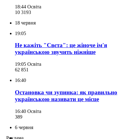
18:44
Освіта
10 319
3
18 червня
19:05
Не кажіть "Свєта": це жіноче ім'я
українською звучить ніжніше
19:05
Освіта
62 851
16:40
Остановка чи зупинка: як правильно
українською називати це місце
16:40
Освіта
389
6 червня
Реклама