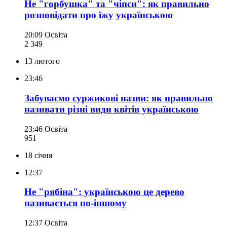
Не "горбушка" та "чіпси": як правильно
розповідати про їжу українською
20:09
Освіта
2 349
13 лютого
23:46
Забуваємо суржикові назви: як правильно
називати різні види квітів українською
23:46
Освіта
951
18 січня
12:37
Не "рябіна": українською це дерево
називається по-іншому
12:37
Освіта