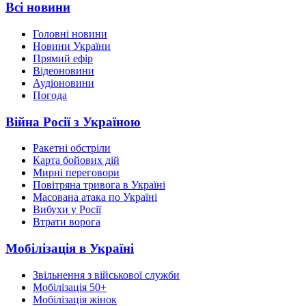
Всі новини
Головні новини
Новини України
Прямий ефір
Відеоновини
Аудіоновини
Погода
Війна Росії з Україною
Ракетні обстріли
Карта бойових дій
Мирні переговори
Повітряна тривога в Україні
Масована атака по Україні
Вибухи у Росії
Втрати ворога
Мобілізація в Україні
Звільнення з військової служби
Мобілізація 50+
Мобілізація жінок