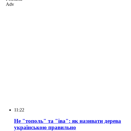
Adv
11:22
Не "тополь" та "іва": як називати дерева
українською правильно