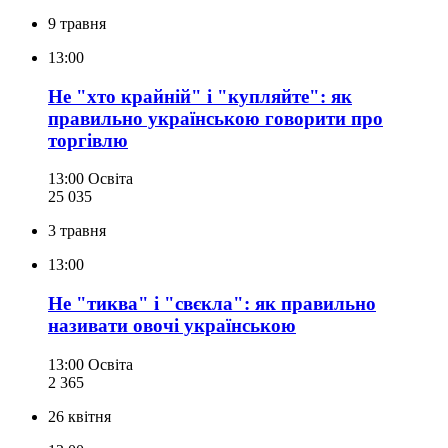
9 травня
13:00
Не "хто крайній" і "купляйте": як
правильно українською говорити про
торгівлю
13:00
Освіта
25 035
3 травня
13:00
Не "тиква" і "свєкла": як правильно
називати овочі українською
13:00
Освіта
2 365
26 квітня