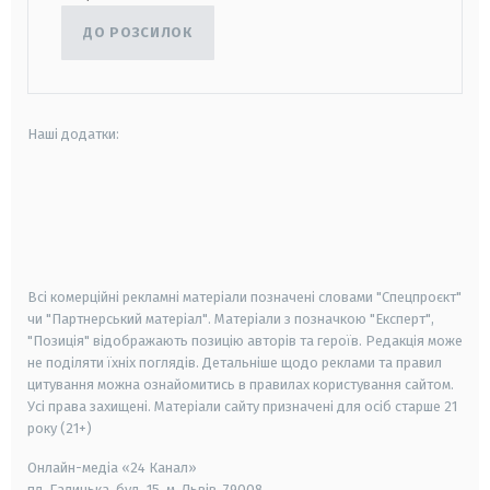
ДО РОЗСИЛОК
Наші додатки:
android
apple
smart tv
samsung smart tv
Всі комерційні рекламні матеріали позначені словами "Спецпроєкт"
чи "Партнерський матеріал". Матеріали з позначкою "Експерт",
"Позиція" відображають позицію авторів та героїв. Редакція може
не поділяти їхніх поглядів. Детальніше щодо реклами та правил
цитування можна ознайомитись в правилах користування сайтом.
Усі права захищені.
Матеріали сайту призначені для осіб старше
21
року (21+)
Онлайн-медіа «24 Канал»
пл. Галицька, буд. 15, м. Львів, 79008