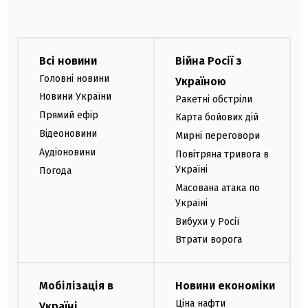
Всі новини
Війна Росії з
Головні новини
Україною
Новини України
Ракетні обстріли
Прямий ефір
Карта бойових дій
Відеоновини
Мирні переговори
Аудіоновини
Повітряна тривога в
Україні
Погода
Масована атака по
Україні
Вибухи у Росії
Втрати ворога
Мобілізація в
Новини економіки
Ціна нафти
Україні