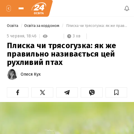
Освіта
Освіта за кордоном
 Плиска чи трясогузка: як же правильно називається цей рухливий птах 
3 хв
5 червня,
18:46
Плиска чи трясогузка: як же
правильно називається цей
рухливий птах
Олеся Кух