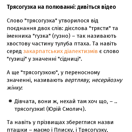
Трясогузка на полюванні: дивіться відео
Слово "трясогузка" утворилося від
поєднання двох слів: дієслова "трясти" та
іменника "гузка" (гузно) – так називають
хвостову частину тулуба птаха. Та навіть
серед
закарпатських діалектизмів
є слово
"гузиці" у значенні "сідниці".
А ще "трясогузкою", у переносному
значенні, називають
вертляву, несерйозну
жінку
:
Дівчата, вони ж, нехай там хоч що, – ..
трясогузки! (Юрій Смолич).
Та навіть у прізвищах збереглися назви
пташки – маємо і Плиску, і Трясогузку,