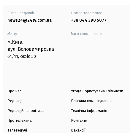
E-mail редакції
Номер телефону:
news24@24tv.com.ua
+38 044 390 5077
Ми тут:
Ми в соцмережах:
м.Київ
,
вул. Володимирська
офіс
61/11,
50
Про нас
Угода Користувача Спільноти
Редакція
Правила коментування
Редакційна політика
Технічна інформація
Про телеканал
Контакти
Телеведучі
Вакансії