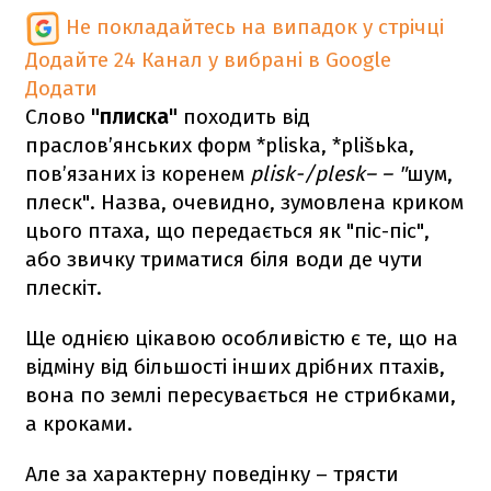
Не покладайтесь на випадок у стрічці
Додайте 24 Канал у вибрані в Google
Додати
Слово
"плиска"
походить від
праслов’янських форм *pliska, *plišьka,
пов’язаних із коренем
plisk-/plesk– – "
шум,
плеск". Назва, очевидно, зумовлена криком
цього птаха, що передається як "піс-піс",
або звичку триматися біля води де чути
плескіт.
Ще однією цікавою особливістю є те, що на
відміну від більшості інших дрібних птахів,
вона по землі пересувається не стрибками,
а кроками.
Але за характерну поведінку – трясти