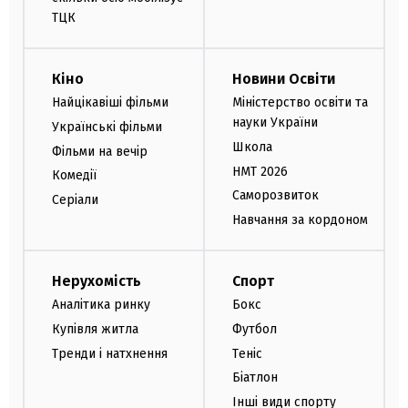
ТЦК
Кіно
Новини Освіти
Найцікавіші фільми
Міністерство освіти та
науки України
Українські фільми
Школа
Фільми на вечір
НМТ 2026
Комедії
Саморозвиток
Серіали
Навчання за кордоном
Нерухомість
Спорт
Аналітика ринку
Бокс
Купівля житла
Футбол
Тренди і натхнення
Теніс
Біатлон
Інші види спорту