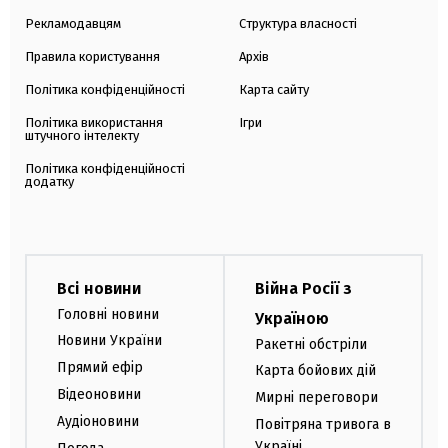
Рекламодавцям
Структура власності
Правила користування
Архів
Політика конфіденційності
Карта сайту
Політика використання
Ігри
штучного інтелекту
Політика конфіденційності
додатку
Всі новини
Війна Росії з
Головні новини
Україною
Новини України
Ракетні обстріли
Прямий ефір
Карта бойових дій
Відеоновини
Мирні переговори
Аудіоновини
Повітряна тривога в
Україні