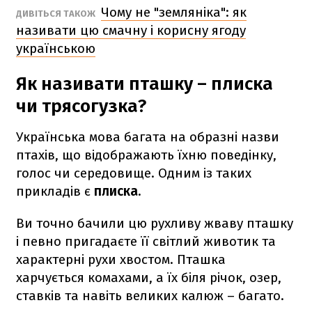
Чому не "земляніка": як
ДИВІТЬСЯ ТАКОЖ
називати цю смачну і корисну ягоду
українською
Як називати пташку – плиска
чи трясогузка?
Українська мова багата на образні назви
птахів, що відображають їхню поведінку,
голос чи середовище. Одним із таких
прикладів є
плиска.
Ви точно бачили цю рухливу жваву пташку
і певно пригадаєте її світлий животик та
характерні рухи хвостом. Пташка
харчується комахами, а їх біля річок, озер,
ставків та навіть великих калюж – багато.