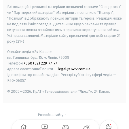
Всі комерційні рекламні матеріали позначені словами "Спецпроєкт"
чи "Партнерський матеріал". Матеріали з позначкою "Експерт",
"Позиція" відображають позицію авторів та героїв. Редакція може
не поділяти їхніх поглядів. Детальніше щодо реклами та правил
цитування можна ознайомитись в правилах користування сайтом.
Усі права захищені.
Матеріали сайту призначені для осіб старше
21
року (21+)
Онлайн-медіа «24 Канал»
пл. Галицька, буд. 15, м. Львів, 79008
Телефон
+380 (32) 229-77-77
Адреса електронної пошти —
legal@24tv.com.ua
Ідентифікатор онлайн-медіа в Реєстрі суб'єктів у сфері медіа —
R40-06057
© 2005—2026,
ПрАТ «Телерадіокомпанія "Люкс"», 24 Канал.
Розробка сайту
-