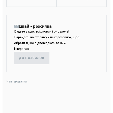
Email - розсилка
Будьте в курсі всіх новин і оновлень!
Перейдіть на сторінку наших розсилок, щоб
обрати ті, що відповідають вашим
інтересам.
ДО РОЗСИЛОК
Наші додатки:
android
apple
smart tv
samsung smart tv