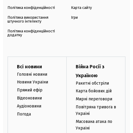
Політика конфіденційності
Карта сайту
Політика використання
Ігри
штучного інтелекту
Політика конфіденційності
додатку
Всі новини
Війна Росії з
Головні новини
Україною
Новини України
Ракетні обстріли
Прямий ефір
Карта бойових дій
Відеоновини
Мирні переговори
Аудіоновини
Повітряна тривога в
Україні
Погода
Масована атака по
Україні