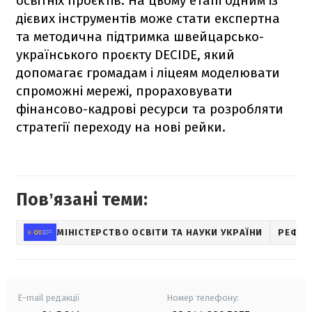
освітніх проєктів. На цьому етапі одним із
дієвих інструментів може стати експертна
та методична підтримка швейцарсько-
українського проєкту DECIDE, який
допомагає громадам і ліцеям моделювати
спроможні мережі, прораховувати
фінансово-кадрові ресурси та розробляти
стратегії переходу на нові рейки.
Повʼязані теми:
МІНІСТЕРСТВО ОСВІТИ ТА НАУКИ УКРАЇНИ
РЕФОР
E-mail редакції
Номер телефону: