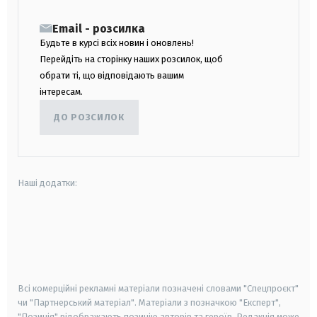
Email - розсилка
Будьте в курсі всіх новин і оновлень!
Перейдіть на сторінку наших розсилок, щоб
обрати ті, що відповідають вашим
інтересам.
ДО РОЗСИЛОК
Наші додатки:
android
apple
smart tv
samsung smart tv
Всі комерційні рекламні матеріали позначені словами "Спецпроєкт"
чи "Партнерський матеріал". Матеріали з позначкою "Експерт",
"Позиція" відображають позицію авторів та героїв. Редакція може