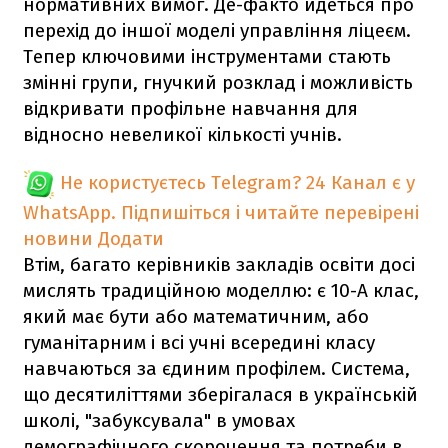
нормативних вимог. Де-факто йдеться про
перехід до іншої моделі управління ліцеєм.
Тепер ключовими інструментами стають
змінні групи, гнучкий розклад і можливість
відкривати профільне навчання для
відносно невеликої кількості учнів.
Не користуєтесь Telegram?
24 Канал є у
WhatsApp. Підпишіться і читайте перевірені
новини
Додати
Втім, багато керівників закладів освіти досі
мислять традиційною моделлю: є 10-А клас,
який має бути або математичним, або
гуманітарним і всі учні всередині класу
навчаються за єдиним профілем. Система,
що десятиліттями зберігалася в українській
школі, "забуксувала" в умовах
демографічного скорочення та потреби в