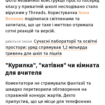
Фото незвичної конструкції просто посеред
класу у приватній школі несподівано стало
вірусним у Threads. Користувачка
Анна
Волкова
поділилася світлинами та
запитала, що це таке і миттєво отримала
сотні реакцій та версій.
Сучасні лабораторії та освітні
ДИВІТЬСЯ ТАКОЖ
простори: уряд спрямував 1,2 мільярда
гривень для шкіл та ліцеїв
"Курилка", "катівня" чи кімната
для вчителя
Коментатори не стримували фантазії та
швидко перетворили обговорення на
справжній конкурс жартів. Дехто
припустив, що це місце для телефонних