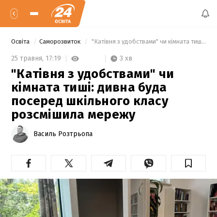
Освіта
Саморозвиток
 "Катівня з удобствами" чи кімната тиші: дивна буда посеред шкільного класу розсмішила мережу 
3 хв
25 травня,
17:19
"Катівня з удобствами" чи
кімната тиші: дивна буда
посеред шкільного класу
розсмішила мережу
Василь Розтрьопа