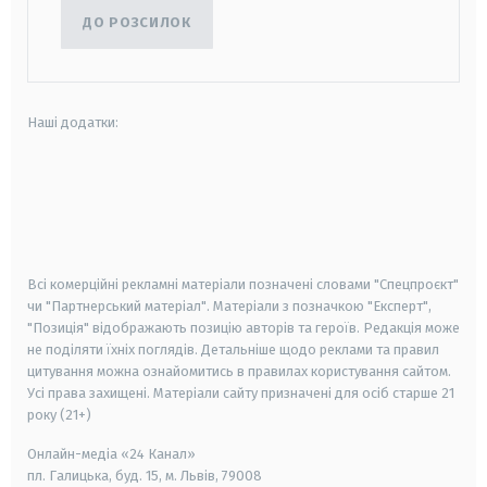
ДО РОЗСИЛОК
Наші додатки:
android
apple
smart tv
samsung smart tv
Всі комерційні рекламні матеріали позначені словами "Спецпроєкт"
чи "Партнерський матеріал". Матеріали з позначкою "Експерт",
"Позиція" відображають позицію авторів та героїв. Редакція може
не поділяти їхніх поглядів. Детальніше щодо реклами та правил
цитування можна ознайомитись в правилах користування сайтом.
Усі права захищені.
Матеріали сайту призначені для осіб старше
21
року (21+)
Онлайн-медіа «24 Канал»
пл. Галицька, буд. 15, м. Львів, 79008