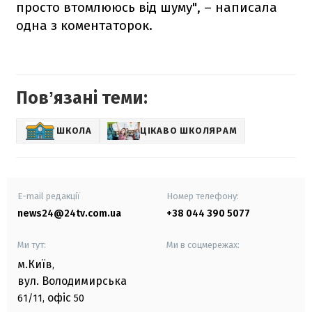
просто втомлююсь від шуму", – написала
одна з коментаторок.
Повʼязані теми:
ШКОЛА
ЦІКАВО ШКОЛЯРАМ
E-mail редакції
Номер телефону:
news24@24tv.com.ua
+38 044 390 5077
Ми тут:
Ми в соцмережах:
м.Київ
,
вул. Володимирська
офіс
61/11,
50