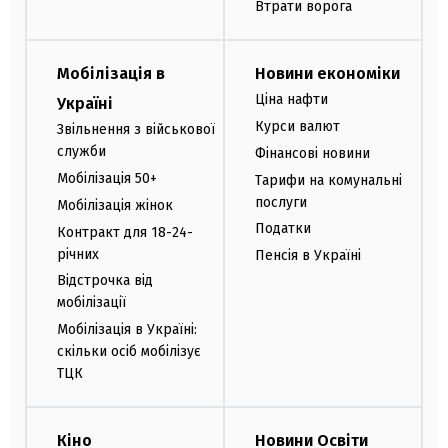
Втрати ворога
Мобілізація в
Новини економіки
Ціна нафти
Україні
Курси валют
Звільнення з військової
служби
Фінансові новини
Мобілізація 50+
Тарифи на комунальні
послуги
Мобілізація жінок
Податки
Контракт для 18-24-
річних
Пенсія в Україні
Відстрочка від
мобілізації
Мобілізація в Україні:
скільки осіб мобілізує
ТЦК
Кіно
Новини Освіти