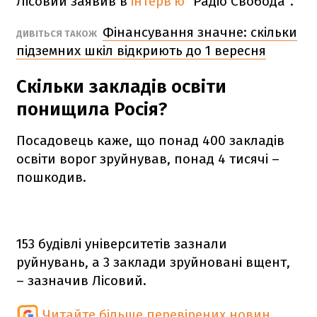
Лісовий заявив в
інтерв'ю
"Радіо Свобода".
Фінансування значне: скільки
ДИВІТЬСЯ ТАКОЖ
підземних шкіл відкриють до 1 вересня
Скільки закладів освіти
понищила Росія?
Посадовець каже, що понад 400 закладів
освіти ворог зруйнував, понад 4 тисячі –
пошкодив.
153 будівлі університетів зазнали
руйнувань, а 3 заклади зруйновані вщент,
– зазначив Лісовий.
Читайте більше перевірених новин