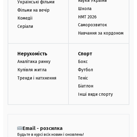
науки України
Українські фільми
Школа
Фільми на вечір
НМТ 2026
Комедії
Саморозвиток
Серіали
Навчання за кордоном
Нерухомість
Спорт
Аналітика ринку
Бокс
Купівля житла
Футбол
Тренди і натхнення
Теніс
Біатлон
Інші види спорту
Email - розсилка
Будьте в курсі всіх новин і оновлень!