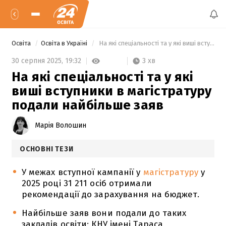
Освіта
Освіта в Україні
 На які спеціальності та у які виші вступники в магістратуру подали найбільше заяв 
3 хв
30 серпня 2025,
19:32
На які спеціальності та у які
виші вступники в магістратуру
подали найбільше заяв
Марія Волошин
ОСНОВНІ ТЕЗИ
У межах вступної кампанії у
магістратуру
у
2025 році 31 211 осіб отримали
рекомендації до зарахування на бюджет.
Найбільше заяв вони подали до таких
закладів освіти: КНУ імені Тараса