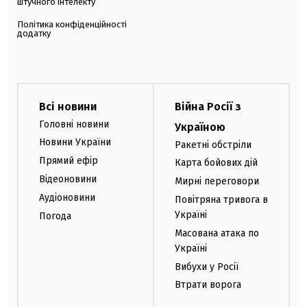
штучного інтелекту
Політика конфіденційності
додатку
Всі новини
Війна Росії з
Головні новини
Україною
Новини України
Ракетні обстріли
Прямий ефір
Карта бойових дій
Відеоновини
Мирні переговори
Аудіоновини
Повітряна тривога в
Україні
Погода
Масована атака по
Україні
Вибухи у Росії
Втрати ворога