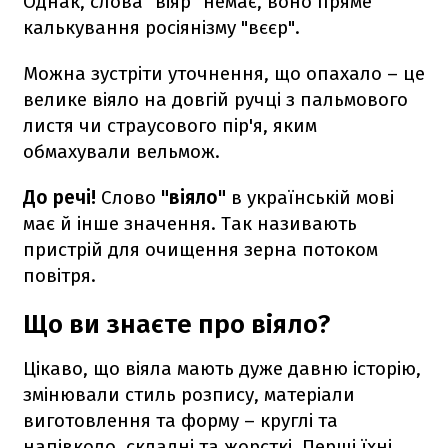
Однак, слова "віяр" немає, воно пряме
калькування росіянізму "вєєр".
Можна зустріти уточнення, що опахало – це
велике віяло на довгій ручці з пальмового
листя чи страусового пір'я, яким
обмахували вельмож.
До речі!
Слово
"віяло"
в українській мові
має й інше значення. Так називають
пристрій для очищення зерна потоком
повітря.
Що ви знаєте про віяло?
Цікаво, що віяла мають дуже давню історію,
змінювали стиль розпису, матеріали
виготовлення та форму – круглі та
напівколо, складні та жорсткі. Перші їхні