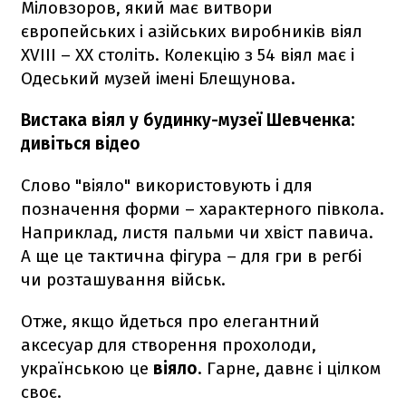
Міловзоров, який має витвори
європейських і азійських виробників віял
XVIII – ХХ століть. Колекцію з 54 віял має і
Одеський музей імені Блещунова.
Вистака віял у будинку-музеї Шевченка:
дивіться відео
Слово "віяло" використовують і для
позначення форми – характерного півкола.
Наприклад, листя пальми чи хвіст павича.
А ще це тактична фігура – для гри в регбі
чи розташування військ.
Отже, якщо йдеться про елегантний
аксесуар для створення прохолоди,
українською це
віяло
. Гарне, давнє і цілком
своє.