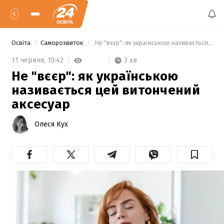
Освіта
Саморозвиток
 Не "вєєр": як українською називається цей витончений аксесуар 
3 хв
11 червня,
15:42
Не "вєєр": як українською
називається цей витончений
аксесуар
Олеся Кух