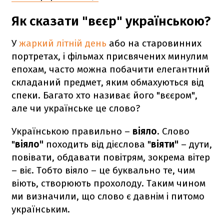
Як сказати "вєєр" українською?
У
жаркий літній день
або на старовинних
портретах, і фільмах присвячених минулим
епохам, часто можна побачити елегантний
складаний предмет, яким обмахуються від
спеки. Багато хто називає його "вєєром",
але чи українське це слово?
Українською правильно –
віяло
. Слово
"
віяло"
походить від дієслова "
віяти"
–
дути,
повівати, обдавати повітрям, зокрема вітер
– віє. Тобто віяло – це буквально те, чим
віють, створюють прохолоду. Таким чином
ми визначили, що слово є давнім і питомо
українським.