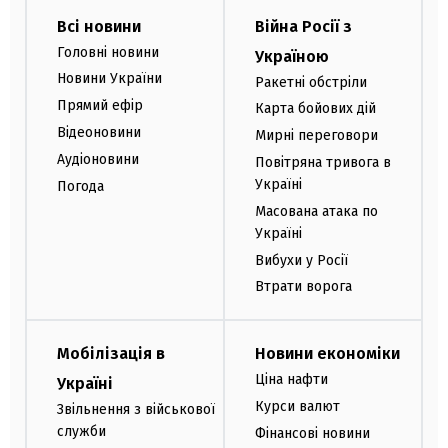
Всі новини
Війна Росії з
Головні новини
Україною
Новини України
Ракетні обстріли
Прямий ефір
Карта бойових дій
Відеоновини
Мирні переговори
Аудіоновини
Повітряна тривога в
Україні
Погода
Масована атака по
Україні
Вибухи у Росії
Втрати ворога
Мобілізація в
Новини економіки
Ціна нафти
Україні
Курси валют
Звільнення з військової
служби
Фінансові новини