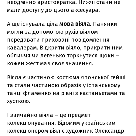
неодмінно аристократка. Нижчі стани не
мали доступу до цього аксесуара.
А ще існувала ціла
мова віяла
. Панянки
могли за допомогою рухів віялом
передавати приховані повідомлення
кавалерам. Відкрити віяло, прикрити ним
обличчя чи легенько торкнутися щоки –
кожен жест мав своє значення.
Віяла є частиною костюма японської гейші
та стали частиною образів у іспанському
танці фламенко на рівні з кастаньєтами та
хусткою.
І звичайно віяла – це предмет
колекціонування. Відомим українським
колекціонером віял є художник Олександр