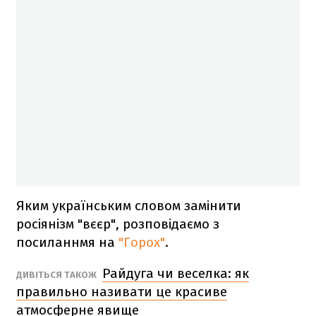
Яким українським словом замінити
росіянізм "вєєр", розповідаємо з
посиланнмя на
"Горох"
.
Райдуга чи веселка: як
ДИВІТЬСЯ ТАКОЖ
правильно називати це красиве
атмосферне явище