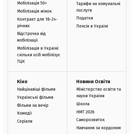
Мобілізація 50+
Тарифи на комунальні
послуги
Мобілізація жінок
Податки
Контракт для 18-24-
річних
Пенсія в Україні
Відстрочка від
мобілізації
Мобілізація в Україні:
скільки осіб мобілізує
ТЦК
Кіно
Новини Освіти
Найцікавіші фільми
Міністерство освіти та
науки України
Українські фільми
Школа
Фільми на вечір
НМТ 2026
Комедії
Саморозвиток
Серіали
Навчання за кордоном