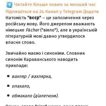
Читайте більше новин за менший час
Підпишіться на 24 Канал у Telegram
Додати
Натомість
"вєєр"
–
це запозичення через
російську мову. Його джерелом вважають
німецьке
Fächer
("віяло"), але в українській
літературній мові давно утвердилося
власне слово.
Звичайно маємо і синоніми. Словник
синонім Караванського наводить
приклади:
вахляр / вахлярка,
опахало,
обмахало (діалетизм).