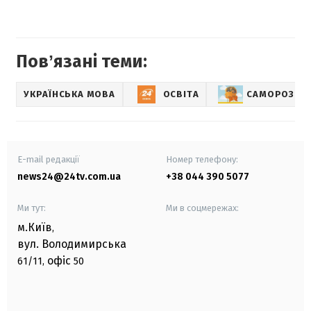
Повʼязані теми:
УКРАЇНСЬКА МОВА
ОСВІТА
САМОРОЗВИ
E-mail редакції
Номер телефону:
news24@24tv.com.ua
+38 044 390 5077
Ми тут:
Ми в соцмережах:
м.Київ
,
вул. Володимирська
офіс
61/11,
50