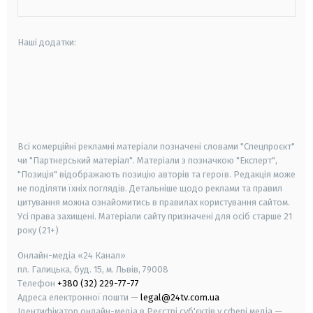
Наші додатки:
android
apple
smart tv
samsung smart tv
Всі комерційні рекламні матеріали позначені словами "Спецпроєкт"
чи "Партнерський матеріал". Матеріали з позначкою "Експерт",
"Позиція" відображають позицію авторів та героїв. Редакція може
не поділяти їхніх поглядів. Детальніше щодо реклами та правил
цитування можна ознайомитись в правилах користування сайтом.
Усі права захищені.
Матеріали сайту призначені для осіб старше
21
року (21+)
Онлайн-медіа «24 Канал»
пл. Галицька, буд. 15, м. Львів, 79008
Телефон
+380 (32) 229-77-77
Адреса електронної пошти —
legal@24tv.com.ua
Ідентифікатор онлайн-медіа в Реєстрі суб'єктів у сфері медіа —