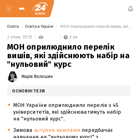
Освіта
Освіта в Україні
 МОН оприлюднило перелік вишів, які здійснюють набір на "нульовий" курс 
3 хв
2 січня,
15:15
МОН оприлюднило перелік
вишів, які здійснюють набір на
"нульовий" курс
Марія Волошин
ОСНОВНІ ТЕЗИ
МОН України оприлюднило перелік з 45
університетів, які здійснюватимуть набір
на "нульовий курс".
Зимова
вступна кампанія
передбачає
навчання на "нульовому курсі" з