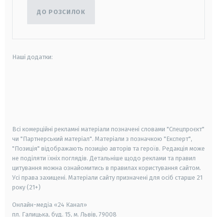
ДО РОЗСИЛОК
Наші додатки:
android
apple
smart tv
samsung smart tv
Всі комерційні рекламні матеріали позначені словами "Спецпроєкт"
чи "Партнерський матеріал". Матеріали з позначкою "Експерт",
"Позиція" відображають позицію авторів та героїв. Редакція може
не поділяти їхніх поглядів. Детальніше щодо реклами та правил
цитування можна ознайомитись в правилах користування сайтом.
Усі права захищені.
Матеріали сайту призначені для осіб старше
21
року (21+)
Онлайн-медіа «24 Канал»
пл. Галицька, буд. 15, м. Львів, 79008