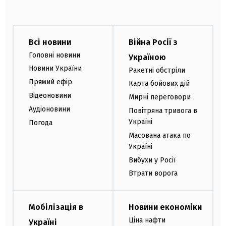
Всі новини
Війна Росії з
Головні новини
Україною
Новини України
Ракетні обстріли
Прямий ефір
Карта бойових дій
Відеоновини
Мирні переговори
Аудіоновини
Повітряна тривога в
Україні
Погода
Масована атака по
Україні
Вибухи у Росії
Втрати ворога
Мобілізація в
Новини економіки
Ціна нафти
Україні