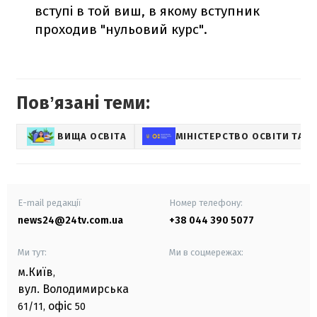
вступі в той виш, в якому вступник
проходив "нульовий курс".
Повʼязані теми:
ВИЩА ОСВІТА
МІНІСТЕРСТВО ОСВІТИ ТА Н
E-mail редакції
Номер телефону:
news24@24tv.com.ua
+38 044 390 5077
Ми тут:
Ми в соцмережах:
м.Київ
,
вул. Володимирська
офіс
61/11,
50