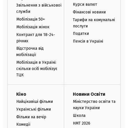
Курси валют
Звільнення з військової
служби
Фінансові новини
Мобілізація 50+
Тарифи на комунальні
послуги
Мобілізація жінок
Податки
Контракт для 18-24-
річних
Пенсія в Україні
Відстрочка від
мобілізації
Мобілізація в Україні:
скільки осіб мобілізує
ТЦК
Кіно
Новини Освіти
Найцікавіші фільми
Міністерство освіти та
науки України
Українські фільми
Школа
Фільми на вечір
НМТ 2026
Комедії