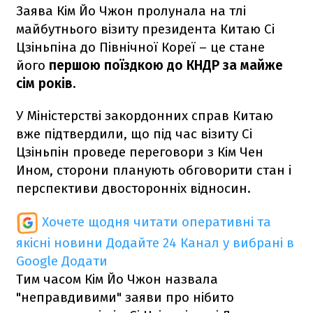
Заява Кім Йо Чжон пролунала на тлі
майбутнього візиту президента Китаю Сі
Цзіньпіна до Північної Кореї – це стане
його
першою поїздкою до КНДР за майже
сім років.
У Міністерстві закордонних справ Китаю
вже підтвердили, що під час візиту Сі
Цзіньпін проведе переговори з Кім Чен
Ином, сторони планують обговорити стан і
перспективи двосторонніх відносин.
Хочете щодня читати оперативні та
якісні новини
Додайте 24 Канал у вибрані в
Google
Додати
Тим часом Кім Йо Чжон назвала
"неправдивими" заяви про нібито