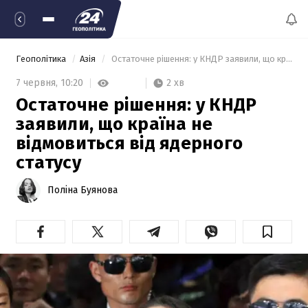
Геополітика
Азія
 Остаточне рішення: у КНДР заявили, що країна не відмовиться від ядерного статусу 
2 хв
7 червня,
10:20
Остаточне рішення: у КНДР
заявили, що країна не
відмовиться від ядерного
статусу
Поліна Буянова