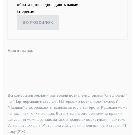
обрати ті, що відповідають вашим
інтересам.
ДО РОЗСИЛОК
Наші додатки:
android
apple
smart tv
samsung smart tv
Всі комерційні рекламні матеріали позначені словами "Спецпроєкт"
чи "Партнерський матеріал". Матеріали з позначкою "Експерт",
"Позиція" відображають позицію авторів та героїв. Редакція може
не поділяти їхніх поглядів. Детальніше щодо реклами та правил
цитування можна ознайомитись в правилах користування сайтом.
Усі права захищені.
Матеріали сайту призначені для осіб старше
21
року (21+)