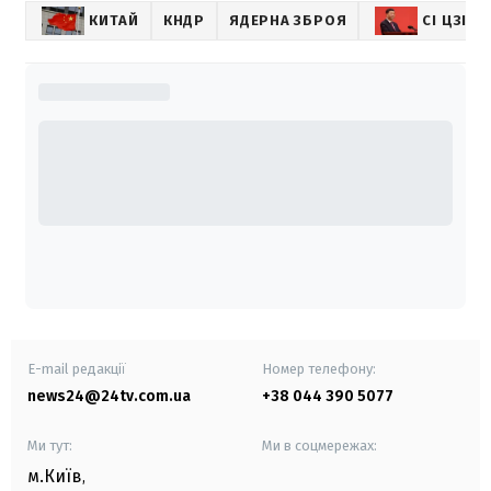
КИТАЙ
КНДР
ЯДЕРНА ЗБРОЯ
СІ ЦЗІНЬ
E-mail редакції
Номер телефону:
news24@24tv.com.ua
+38 044 390 5077
Ми тут:
Ми в соцмережах:
м.Київ
,