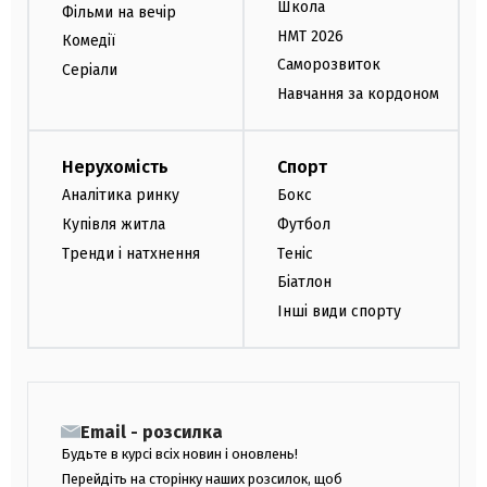
Школа
Фільми на вечір
НМТ 2026
Комедії
Саморозвиток
Серіали
Навчання за кордоном
Нерухомість
Спорт
Аналітика ринку
Бокс
Купівля житла
Футбол
Тренди і натхнення
Теніс
Біатлон
Інші види спорту
Email - розсилка
Будьте в курсі всіх новин і оновлень!
Перейдіть на сторінку наших розсилок, щоб