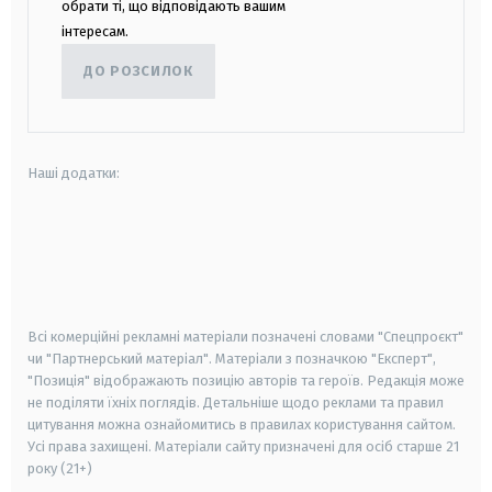
обрати ті, що відповідають вашим
інтересам.
ДО РОЗСИЛОК
Наші додатки:
android
apple
smart tv
samsung smart tv
Всі комерційні рекламні матеріали позначені словами "Спецпроєкт"
чи "Партнерський матеріал". Матеріали з позначкою "Експерт",
"Позиція" відображають позицію авторів та героїв. Редакція може
не поділяти їхніх поглядів. Детальніше щодо реклами та правил
цитування можна ознайомитись в правилах користування сайтом.
Усі права захищені.
Матеріали сайту призначені для осіб старше
21
року (21+)