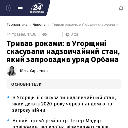
Геополітика
Європа
 Тривав роками: в Угорщині скасували надзвичайний стан, який запровадив уряд Орбана 
3 хв
14 травня,
17:36
Тривав роками: в Угорщині
скасували надзвичайний стан,
який запровадив уряд Орбана
Юлія Харченко
ОСНОВНІ ТЕЗИ
В Угорщині скасували надзвичайний стан,
який діяв із 2020 року через пандемію та
загрозу війни.
Новий прем'єр-міністр Петер Мадяр
повідомив, що країна відмовляється від