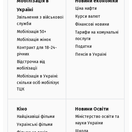
Мобілізація в
Новини економіки
Ціна нафти
Україні
Курси валют
Звільнення з військової
служби
Фінансові новини
Мобілізація 50+
Тарифи на комунальні
послуги
Мобілізація жінок
Податки
Контракт для 18-24-
річних
Пенсія в Україні
Відстрочка від
мобілізації
Мобілізація в Україні:
скільки осіб мобілізує
ТЦК
Кіно
Новини Освіти
Найцікавіші фільми
Міністерство освіти та
науки України
Українські фільми
Школа