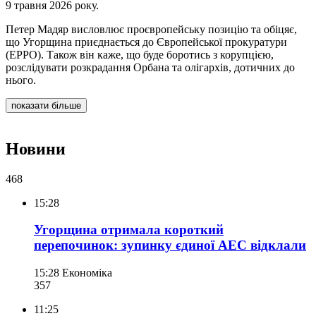
9 травня 2026 року.
Петер Мадяр висловлює проєвропейську позицію та обіцяє,
що Угорщина приєднається до Європейської прокуратури
(EPPO). Також він каже, що буде боротись з корупцією,
розслідувати розкрадання Орбана та олігархів, дотичних до
нього.
показати більше
Новини
468
15:28
Угорщина отримала короткий
перепочинок: зупинку єдиної АЕС відклали
15:28
Економіка
357
11:25