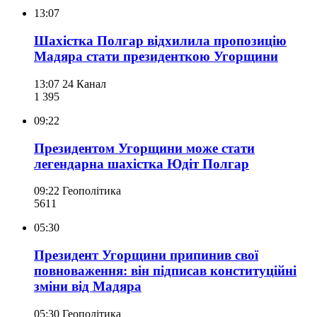
13:07
Шахістка Полгар відхилила пропозицію
Мадяра стати президенткою Угорщини
13:07
24 Канал
1 395
09:22
Президентом Угорщини може стати
легендарна шахістка Юдіт Полгар
09:22
Геополітика
561
1
05:30
Президент Угорщини припинив свої
повноваження: він підписав конституційні
зміни від Мадяра
05:30
Геополітика