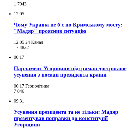
1 794
3
12:05
Чому Україна не б'є по Кримському мосту:
"Мадяр" прояснив ситуацію
12:05
24 Канал
17 482
2
00:17
Парламент Угорщини підтримав дострокове
усунення з посади президента країни
00:17
Геополітика
7 046
09:31
Усунення президента та не тільки: Мадяр
презентував поправки до конституції
Угорщини