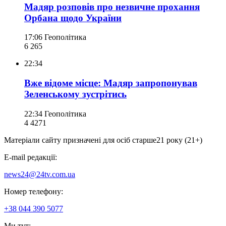
Мадяр розповів про незвичне прохання
Орбана щодо України
17:06
Геополітика
6 265
22:34
Вже відоме місце: Мадяр запропонував
Зеленському зустрітись
22:34
Геополітика
4 427
1
Матеріали сайту призначені для осіб старше
21 року (21+)
E-mail редакції:
news24@24tv.com.ua
Номер телефону:
+38 044 390 5077
Ми тут: