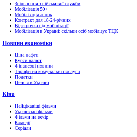
Звільнення з військової служби
Мобілізація 50+
Мобілізація жінок
Контракт для 18-24-річних
Відстрочка від мобілізації
Мобілізація в Україні: скільки осіб мобілізує ТЦК
Новини економіки
Ціна нафти
Курси валют
Фінансові новини
Тарифи на комунальні послуги
Податки
Пенсія в Україні
Кіно
Найцікавіші фільми
Українські фільми
Фільми на вечір
Комедії
Серіали