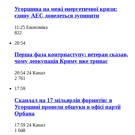
Угорщина на межі енергетичної кризи:
єдину АЕС доведеться зупинити
11:25
Економіка
822
20:54
Перша фаза контрнаступу: ветеран сказав,
чому деокупація Криму вже триває
20:54
24 Канал
2 761
17:59
Скандал на 17 мільярдів форинтів: в
Угорщині провели обшуки в офісі партії
Орбана
17:59
24 Канал
1 048