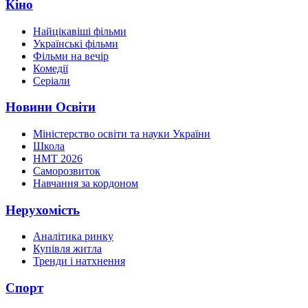
Кіно
Найцікавіші фільми
Українські фільми
Фільми на вечір
Комедії
Серіали
Новини Освіти
Міністерство освіти та науки України
Школа
НМТ 2026
Саморозвиток
Навчання за кордоном
Нерухомість
Аналітика ринку
Купівля житла
Тренди і натхнення
Спорт