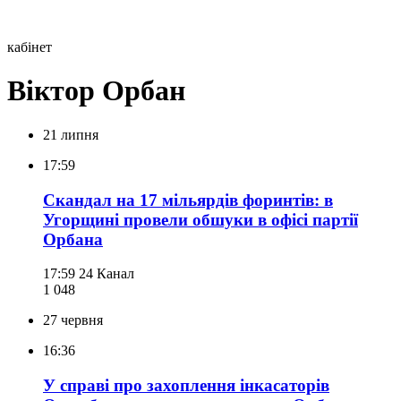
кабінет
Віктор Орбан
21 липня
17:59
Скандал на 17 мільярдів форинтів: в
Угорщині провели обшуки в офісі партії
Орбана
17:59
24 Канал
1 048
27 червня
16:36
У справі про захоплення інкасаторів