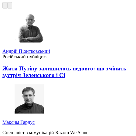
Андрій Піонтковський
Російський публіцист
Жити Путіну залишилось недовго: що змінить
зустріч Зеленського і Сі
Максим Гардус
Спеціаліст з комунікацій Razom We Stand