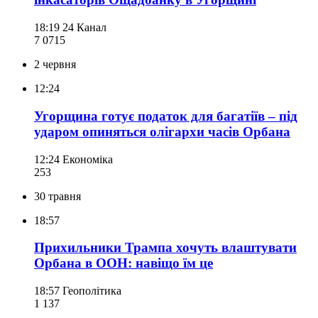
18:19
24 Канал
7 071
5
2 червня
12:24
Угорщина готує податок для багатіїв – під
ударом опиняться олігархи часів Орбана
12:24
Економіка
253
30 травня
18:57
Прихильники Трампа хочуть влаштувати
Орбана в ООН: навіщо їм це
18:57
Геополітика
1 137