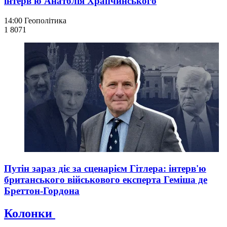
інтерв'ю Анатолія Храпчинського
14:00
Геополітика
1 807
1
Путін зараз діє за сценарієм Гітлера: інтерв'ю
британського військового експерта Геміша де
Бреттон-Гордона
Колонки