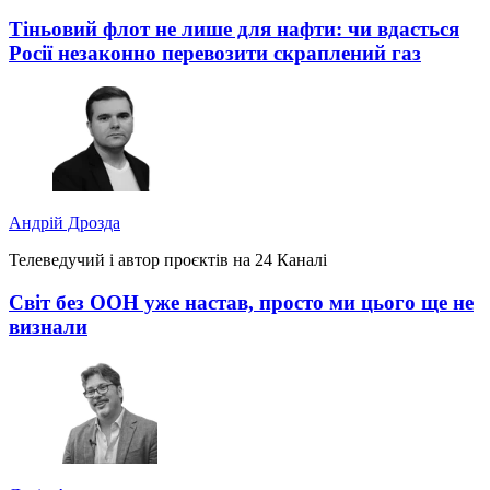
Тіньовий флот не лише для нафти: чи вдасться
Росії незаконно перевозити скраплений газ
Андрій Дрозда
Телеведучий і автор проєктів на 24 Каналі
Світ без ООН уже настав, просто ми цього ще не
визнали