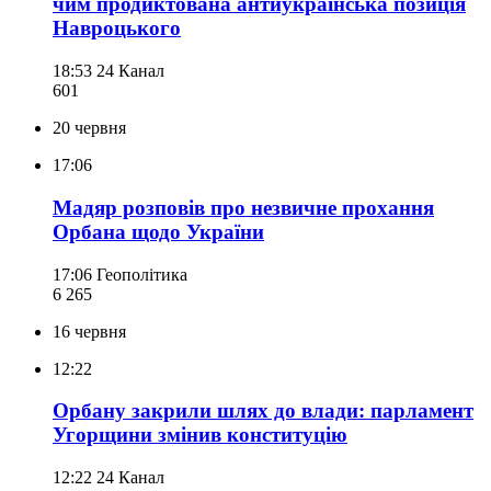
чим продиктована антиукраїнська позиція
Навроцького
18:53
24 Канал
601
20 червня
17:06
Мадяр розповів про незвичне прохання
Орбана щодо України
17:06
Геополітика
6 265
16 червня
12:22
Орбану закрили шлях до влади: парламент
Угорщини змінив конституцію
12:22
24 Канал