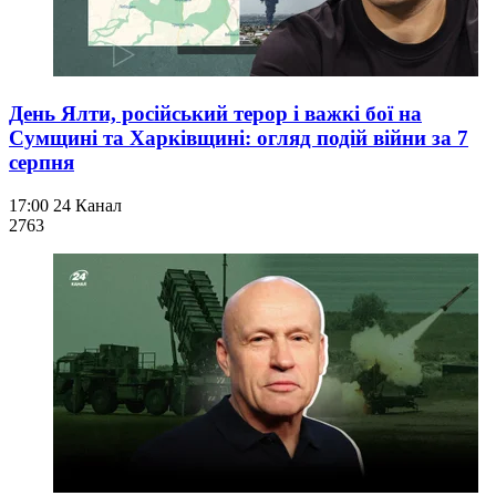
День Ялти, російський терор і важкі бої на
Сумщині та Харківщині: огляд подій війни за 7
серпня
17:00
24 Канал
276
3