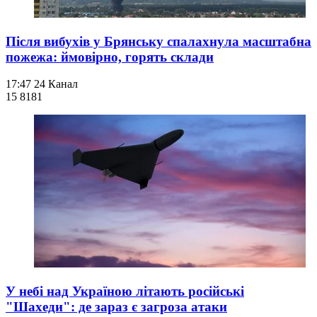
Після вибухів у Брянську спалахнула масштабна
пожежа: ймовірно, горять склади
17:47
24 Канал
15 818
1
У небі над Україною літають російські
"Шахеди": де зараз є загроза атаки