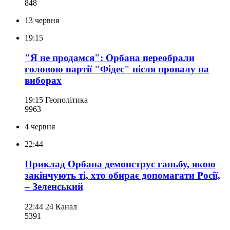
848
13 червня
19:15
"Я не продамся": Орбана переобрали
головою партії "Фідес" після провалу на
виборах
19:15
Геополітика
996
3
4 червня
22:44
Приклад Орбана демонструє ганьбу, якою
закінчують ті, хто обирає допомагати Росії,
– Зеленський
22:44
24 Канал
539
1