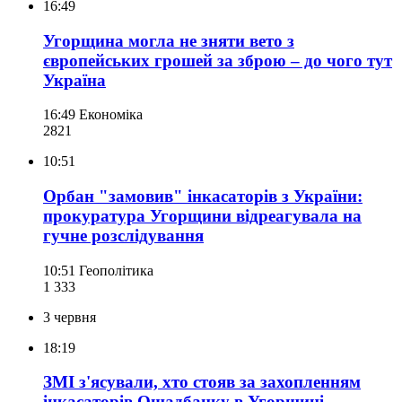
16:49
Угорщина могла не зняти вето з
європейських грошей за зброю – до чого тут
Україна
16:49
Економіка
282
1
10:51
Орбан "замовив" інкасаторів з України:
прокуратура Угорщини відреагувала на
гучне розслідування
10:51
Геополітика
1 333
3 червня
18:19
ЗМІ з'ясували, хто стояв за захопленням
інкасаторів Ощадбанку в Угорщині