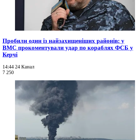
Пробили один із найзахищеніших районів: у
ВМС прокоментували удар по кораблях ФСБ у
Керчі
14:44
24 Канал
7 250