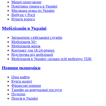
Мирні переговори
Повітряна тривога в Україні
Масована атака по Україні
Вибухи у Росії
Втрати ворога
Мобілізація в Україні
Звільнення з військової служби
Мобілізація 50+
Мобілізація жінок
Контракт для 18-24-річних
Відстрочка від мобілізації
Мобілізація в Україні: скільки осіб мобілізує ТЦК
Новини економіки
Ціна нафти
Курси валют
Фінансові новини
Тарифи на комунальні послуги
Податки
Пенсія в Україні