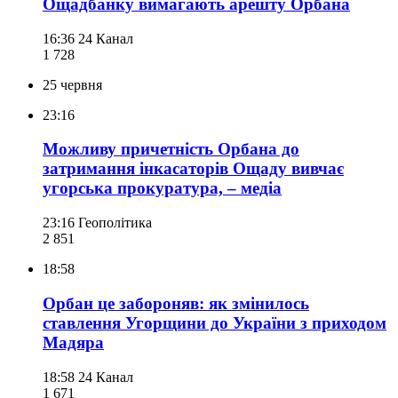
Ощадбанку вимагають арешту Орбана
16:36
24 Канал
1 728
25 червня
23:16
Можливу причетність Орбана до
затримання інкасаторів Ощаду вивчає
угорська прокуратура, – медіа
23:16
Геополітика
2 851
18:58
Орбан це забороняв: як змінилось
ставлення Угорщини до України з приходом
Мадяра
18:58
24 Канал
1 671