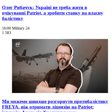
Олег Рибачук: Україні не треба жити в
очікуванні Patriot, а зробити ставку на власну
балістику
16:00
Military 24
1 583
Ми можемо швидше розгорнути протибалістику
FREYA, ніж отримати ліцензію на Patriot: