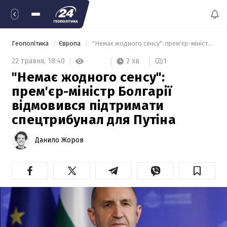
Геополітика
Європа
 "Немає жодного сенсу": прем'єр-міністр Болгарії відмовився підтримати спецтрибунал для Путіна 
2 хв
22 травня,
18:40
1
"Немає жодного сенсу":
прем'єр-міністр Болгарії
відмовився підтримати
спецтрибунал для Путіна
Данило Жоров