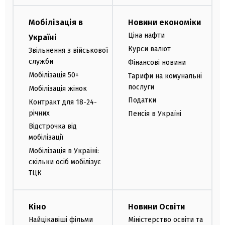
Мобілізація в
Новини економіки
Ціна нафти
Україні
Курси валют
Звільнення з військової
служби
Фінансові новини
Мобілізація 50+
Тарифи на комунальні
послуги
Мобілізація жінок
Податки
Контракт для 18-24-
річних
Пенсія в Україні
Відстрочка від
мобілізації
Мобілізація в Україні:
скільки осіб мобілізує
ТЦК
Кіно
Новини Освіти
Найцікавіші фільми
Міністерство освіти та