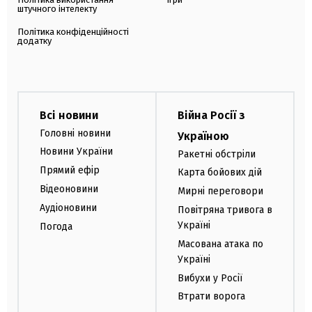
штучного інтелекту
Політика конфіденційності
додатку
Всі новини
Війна Росії з
Головні новини
Україною
Новини України
Ракетні обстріли
Прямий ефір
Карта бойових дій
Відеоновини
Мирні переговори
Аудіоновини
Повітряна тривога в
Україні
Погода
Масована атака по
Україні
Вибухи у Росії
Втрати ворога