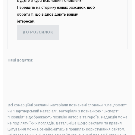
Будьте в курсі всіх новин і оновлень!
Перейдіть на сторінку наших розсилок, щоб
обрати ті, що відповідають вашим
інтересам.
ДО РОЗСИЛОК
Наші додатки:
android
apple
smart tv
samsung smart tv
Всі комерційні рекламні матеріали позначені словами "Спецпроєкт"
чи "Партнерський матеріал". Матеріали з позначкою "Експерт",
"Позиція" відображають позицію авторів та героїв. Редакція може
не поділяти їхніх поглядів. Детальніше щодо реклами та правил
цитування можна ознайомитись в правилах користування сайтом.