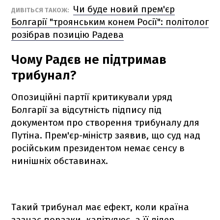
Чи буде новий прем'єр
ДИВІТЬСЯ ТАКОЖ:
Болгарії "троянським конем Росії": політолог
розібрав позицію Радева
Чому Радєв не підтримав
трибунал?
Опозиційні партії критикували уряд
Болгарії за відсутність підпису під
документом про створення трибуналу для
Путіна. Прем'єр-міністр заявив, що суд над
російським президентом немає сенсу в
нинішніх обставинах.
Такий трибунал має ефект, коли країна
зазнає поразки, капітулює, а її лідер