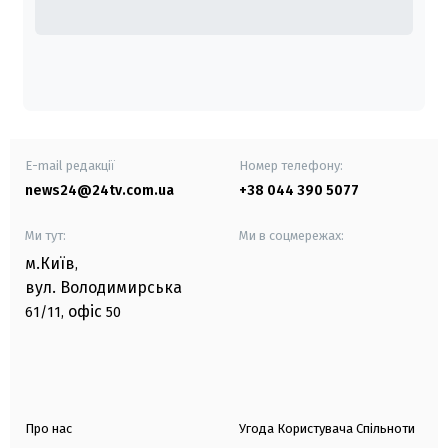
E-mail редакції
Номер телефону:
news24@24tv.com.ua
+38 044 390 5077
Ми тут:
Ми в соцмережах:
м.Київ
,
вул. Володимирська
офіс
61/11,
50
Про нас
Угода Користувача Спільноти