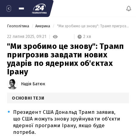
Геополітика
Америка
 "Ми зробимо це знову": Трамп пригрозив завдати нових ударів по ядерних об'єктах Ірану 
2 хв
22 липня 2025,
09:21
"Ми зробимо це знову": Трамп
пригрозив завдати нових
ударів по ядерних об'єктах
Ірану
Надія Батюк
ОСНОВНІ ТЕЗИ
Президент США Дональд Трамп заявив,
що США можуть знову зруйнувати об'єкти
ядерної програми Ірану, якщо буде
потреба.