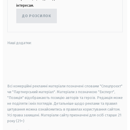
інтересам.
ДО РОЗСИЛОК
Наші додатки:
android
apple
smart tv
samsung smart tv
Всі комерційні рекламні матеріали позначені словами "Спецпроєкт"
чи "Партнерський матеріал". Матеріали з позначкою "Експерт",
"Позиція" відображають позицію авторів та героїв. Редакція може
не поділяти їхніх поглядів. Детальніше щодо реклами та правил
цитування можна ознайомитись в правилах користування сайтом.
Усі права захищені.
Матеріали сайту призначені для осіб старше
21
року (21+)