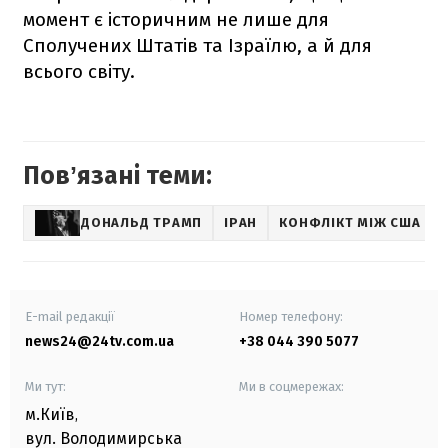
момент є історичним не лише для
Сполучених Штатів та Ізраїлю, а й для
всього світу.
Повʼязані теми:
ДОНАЛЬД ТРАМП
ІРАН
КОНФЛІКТ МІЖ США ТА
E-mail редакції
Номер телефону:
news24@24tv.com.ua
+38 044 390 5077
Ми тут:
Ми в соцмережах:
м.Київ
,
вул. Володимирська