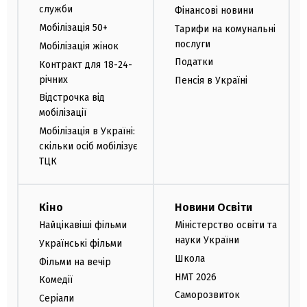
служби
Фінансові новини
Мобілізація 50+
Тарифи на комунальні
послуги
Мобілізація жінок
Податки
Контракт для 18-24-
річних
Пенсія в Україні
Відстрочка від
мобілізації
Мобілізація в Україні:
скільки осіб мобілізує
ТЦК
Кіно
Новини Освіти
Найцікавіші фільми
Міністерство освіти та
науки України
Українські фільми
Школа
Фільми на вечір
НМТ 2026
Комедії
Саморозвиток
Серіали