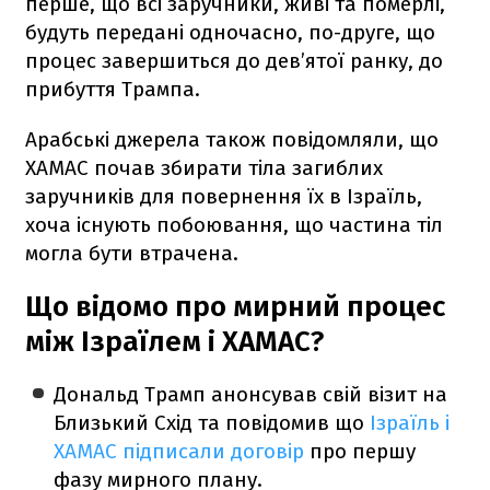
перше, що всі заручники, живі та померлі,
будуть передані одночасно, по-друге, що
процес завершиться до дев’ятої ранку, до
прибуття Трампа.
Арабські джерела також повідомляли, що
ХАМАС почав збирати тіла загиблих
заручників для повернення їх в Ізраїль,
хоча існують побоювання, що частина тіл
могла бути втрачена.
Що відомо про мирний процес
між Ізраїлем і ХАМАС?
Дональд Трамп анонсував свій візит на
Близький Схід та повідомив що
Ізраїль і
ХАМАС підписали договір
про першу
фазу мирного плану.