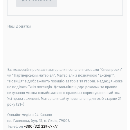
Наші додатки:
android
apple
smart tv
samsung smart tv
Всі комерційні рекламні матеріали позначені словами "Спецпроєкт"
чи "Партнерський матеріал". Матеріали з позначкою "Експерт",
"Позиція" відображають позицію авторів та героїв. Редакція може
не поділяти їхніх поглядів. Детальніше щодо реклами та правил
цитування можна ознайомитись в правилах користування сайтом.
Усі права захищені.
Матеріали сайту призначені для осіб старше
21
року (21+)
Онлайн-медіа «24 Канал»
пл. Галицька, буд. 15, м. Львів, 79008
Телефон
+380 (32) 229-77-77