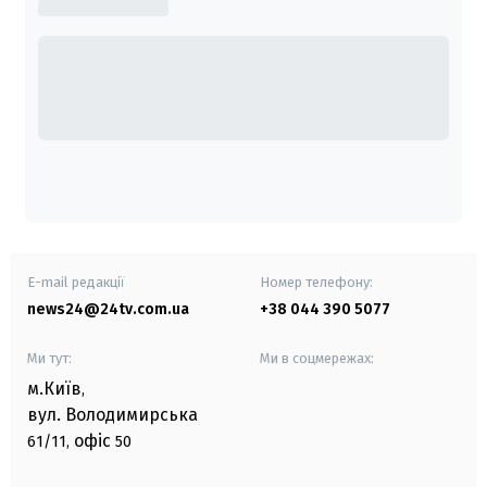
E-mail редакції
Номер телефону:
news24@24tv.com.ua
+38 044 390 5077
Ми тут:
Ми в соцмережах:
м.Київ
,
вул. Володимирська
офіс
61/11,
50