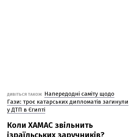
Напередодні саміту щодо
ДИВІТЬСЯ ТАКОЖ
Гази: троє катарських дипломатів загинули
у ДТП в Єгипті
Коли ХАМАС звільнить
ізраїльських заручників?