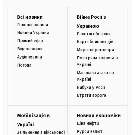
Всі новини
Війна Росії з
Головні новини
Україною
Новини України
Ракетні обстріли
Прямий ефір
Карта бойових дій
Відеоновини
Мирні переговори
Аудіоновини
Повітряна тривога в
Україні
Погода
Масована атака по
Україні
Вибухи у Росії
Втрати ворога
Мобілізація в
Новини економіки
Ціна нафти
Україні
Курси валют
Звільнення з військової