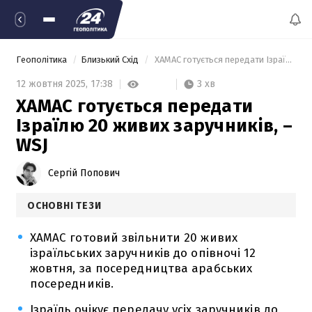
Геополітика
Близький Схід
 ХАМАС готується передати Ізраїлю 20 живих заручників, – WSJ 
3 хв
12 жовтня 2025,
17:38
ХАМАС готується передати
Ізраїлю 20 живих заручників, –
WSJ
Сергій Попович
ОСНОВНІ ТЕЗИ
ХАМАС готовий звільнити 20 живих
ізраїльських заручників до опівночі 12
жовтня, за посередництва арабських
посередників.
Ізраїль очікує передачу усіх заручників до