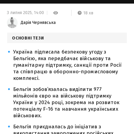
3 липня 2025,
14:00
18 хв
Дарія Чернявська
ОСНОВНІ ТЕЗИ
Україна підписала безпекову угоду з
Бельгією, яка передбачає військову та
гуманітарну підтримку, санкції проти Росії
та співпрацю в оборонно-промисловому
комплексі.
Бельгія зобов’язалась виділити 977
мільйонів євро на військову підтримку
України у 2024 році, зокрема на розвиток
потенціалу F-16 та навчання українських
військових.
Бельгія приєдналась до ініціатив з
використання заморожених російських