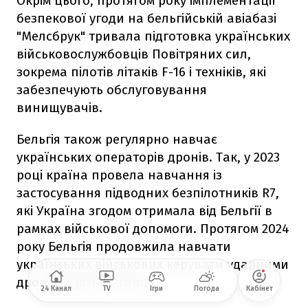
Окрім цього, протягом року імплементації
безпекової угоди на бельгійській авіабазі
"Мелсбрук" тривала підготовка українських
військовослужбовців Повітряних сил,
зокрема пілотів літаків F-16 і техніків, які
забезпечують обслуговування
винищувачів.
Бельгія також регулярно навчає
українських операторів дронів. Так, у 2023
році країна провела навчання із
застосування підводних безпілотників R7,
які Україна згодом отримала від Бельгії в
рамках військової допомоги. Протягом 2024
року Бельгія продовжила навчати
українських військових керувати ударними
дронами різних типів.
24 Канал
TV
Ігри
Погода
Кабінет