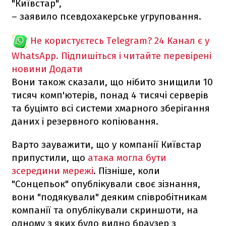
"Київстар",
– заявило псевдохакерське угруповання.
Не користуєтесь Telegram?
24 Канал є у
WhatsApp. Підпишіться і читайте перевірені
новини
Додати
Вони також сказали, що нібито знищили 10
тисяч комп'ютерів, понад 4 тисячі серверів
та буцімто всі системи хмарного зберігання
даних і резервного копіювання.
Варто зауважити, що у компанії Київстар
припустили, що
атака могла бути
зсередини мережі
. Пізніше, коли
"Сонцепьок" опублікували своє зізнання,
вони "подякували" деяким співробітникам
компанії та опублікували скриншоти, на
одному з яких було видно браузер з