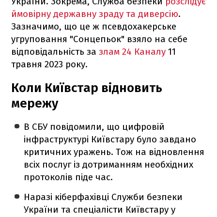
України. Зокрема, Служба безпеки
розслідує
ймовірну державну зраду та диверсію
.
Зазначимо, що це ж псевдохакерське
угруповання "Сонцепьок" взяло на себе
відповідальність за
злам 24 Каналу
11
травня 2023 року.
Коли Київстар відновить
мережу
В СБУ повідомили, що цифровій
інфраструктурі Київстару було завдано
критичних уражень. Тож на відновлення
всіх послуг із дотриманням необхідних
протоколів піде час.
Наразі кіберфахівці Служби безпеки
України та спеціалісти Київстару у