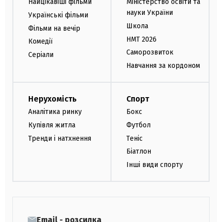
Найцікавіші фільми
Міністерство освіти та
науки України
Українські фільми
Школа
Фільми на вечір
НМТ 2026
Комедії
Саморозвиток
Серіали
Навчання за кордоном
Нерухомість
Спорт
Аналітика ринку
Бокс
Купівля житла
Футбол
Тренди і натхнення
Теніс
Біатлон
Інші види спорту
Email - розсилка