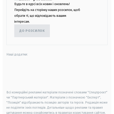
Будьте в курсі всіх новин і оновлень!
Перейдіть на сторінку наших розсилок, щоб
обрати ті, що відповідають вашим
інтересам.
ДО РОЗСИЛОК
Наші додатки:
android
apple
smart tv
samsung smart tv
Всі комерційні рекламні матеріали позначені словами "Спецпроєкт"
чи "Партнерський матеріал". Матеріали з позначкою "Експерт",
"Позиція" відображають позицію авторів та героїв. Редакція може
не поділяти їхніх поглядів. Детальніше щодо реклами та правил
цитування можна ознайомитись в правилах користування сайтом.