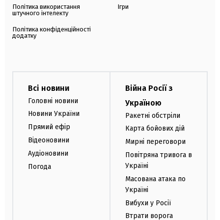
Політика використання
Ігри
штучного інтелекту
Політика конфіденційності
додатку
Всі новини
Війна Росії з
Головні новини
Україною
Новини України
Ракетні обстріли
Прямий ефір
Карта бойових дій
Відеоновини
Мирні переговори
Аудіоновини
Повітряна тривога в
Україні
Погода
Масована атака по
Україні
Вибухи у Росії
Втрати ворога