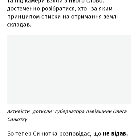
та під камери взяли з нього слово:
достеменно розібратися, хто і за яким
принципом списки на отримання землі
складав.
Активісти "дотисли" губернатора Львівщини Олега
Синютку
Бо тепер Синютка розповідає, що
не відав,