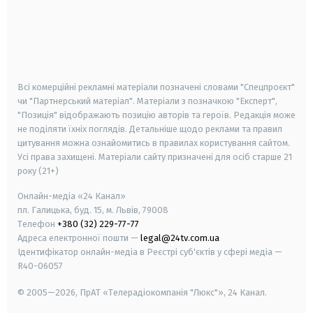
android
apple
smart tv
samsung smart tv
Всі комерційні рекламні матеріали позначені словами "Спецпроєкт"
чи "Партнерський матеріал". Матеріали з позначкою "Експерт",
"Позиція" відображають позицію авторів та героїв. Редакція може
не поділяти їхніх поглядів. Детальніше щодо реклами та правил
цитування можна ознайомитись в правилах користування сайтом.
Усі права захищені.
Матеріали сайту призначені для осіб старше
21
року (21+)
Онлайн-медіа «24 Канал»
пл. Галицька, буд. 15, м. Львів, 79008
Телефон
+380 (32) 229-77-77
Адреса електронної пошти —
legal@24tv.com.ua
Ідентифікатор онлайн-медіа в Реєстрі суб'єктів у сфері медіа —
R40-06057
© 2005—2026,
ПрАТ «Телерадіокомпанія "Люкс"», 24 Канал.