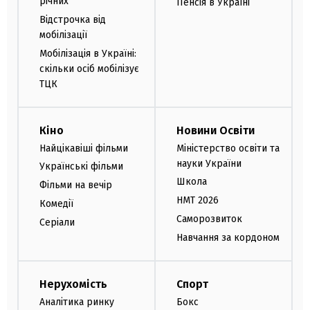
річних
Пенсія в Україні
Відстрочка від
мобілізації
Мобілізація в Україні:
скільки осіб мобілізує
ТЦК
Кіно
Новини Освіти
Найцікавіші фільми
Міністерство освіти та
науки України
Українські фільми
Школа
Фільми на вечір
НМТ 2026
Комедії
Саморозвиток
Серіали
Навчання за кордоном
Нерухомість
Спорт
Аналітика ринку
Бокс