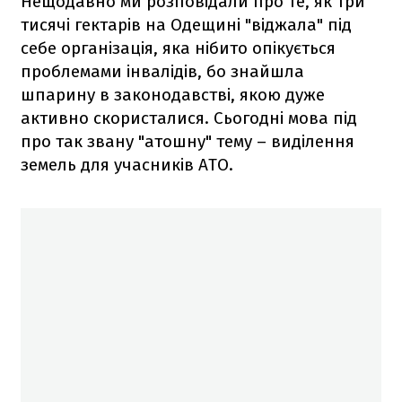
Нещодавно ми розповідали про те, як три
тисячі гектарів на Одещині "віджала" під
себе організація, яка нібито опікується
проблемами інвалідів, бо знайшла
шпарину в законодавстві, якою дуже
активно скористалися. Сьогодні мова під
про так звану "атошну" тему – виділення
земель для учасників АТО.