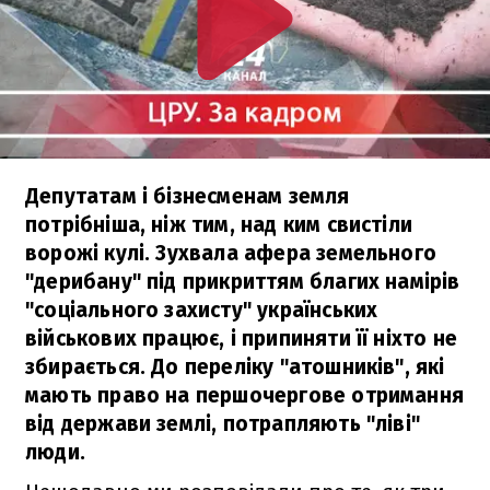
Депутатам і бізнесменам земля
потрібніша, ніж тим, над ким свистіли
ворожі кулі. Зухвала афера земельного
"дерибану" під прикриттям благих намірів
"соціального захисту" українських
військових працює, і припиняти її ніхто не
збирається. До переліку "атошників", які
мають право на першочергове отримання
від держави землі, потрапляють "ліві"
люди.