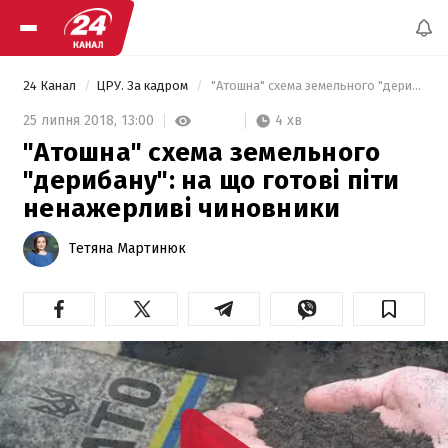
24 Канал
ЦРУ. За кадром
 "Атошна" схема земельного "дерибану": на що готові піти ненажерливі чиновники 
4 хв
25 липня 2018,
13:00
"Атошна" схема земельного
"дерибану": на що готові піти
ненажерливі чиновники
Тетяна Мартинюк