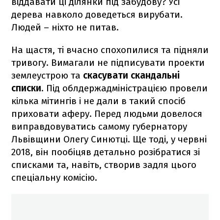
віддавати ці ділянки під забудову? Усі
дерева навколо доведеться вирубати.
Людей – ніхто не питав.
На щастя, ті вчасно спохопилися та підняли
тривогу. Вимагали не підписувати проекти
землеустрою та
скасувати скандальні
списки
. Під облдержадміністрацією провели
кілька мітингів і не дали в такий спосіб
приховати аферу. Перед людьми довелося
виправдовуватись самому губернатору
Львівщини Олегу Синютці. Ще тоді, у червні
2018, він пообіцяв детально розібратися зі
списками та, навіть, створив задля цього
спеціальну комісію.