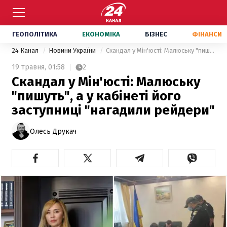
ГЕОПОЛІТИКА
ЕКОНОМІКА
БІЗНЕС
ФІНАНСИ
24 Канал
Новини України
Скандал у Мін'юсті: Малюську "пишуть", а у кабінеті його заступниці "нагадили рейдери"
19 травня,
01:58
2
Скандал у Мін'юсті: Малюську
"пишуть", а у кабінеті його
заступниці "нагадили рейдери"
Олесь Друкач