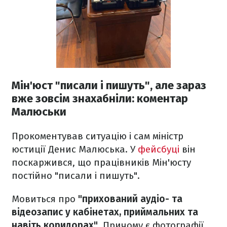
Мін'юст "писали і пишуть", але зараз
вже зовсім знахабніли: коментар
Малюськи
Прокоментував ситуацію і сам міністр
юстиції Денис Малюська. У
фейсбуці
він
поскаржився, що працівників Мін'юсту
постійно "писали і пишуть".
Мовиться про
"прихований аудіо- та
відеозапис у кабінетах, приймальних та
навіть коридорах"
. Причому є фотографії