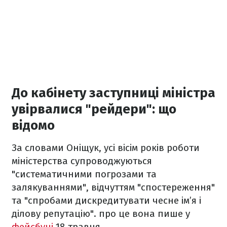
До кабінету заступниці міністра
увірвалися "рейдери": що
відомо
За словами Оніщук, усі вісім років роботи
міністерства супроводжуються
"систематичними погрозами та
залякуваннями", відчуттям "спостереження"
та "спробами дискредитувати чесне ім’я і
ділову репутацію". про це вона пише у
фейсбуці
18 травня.