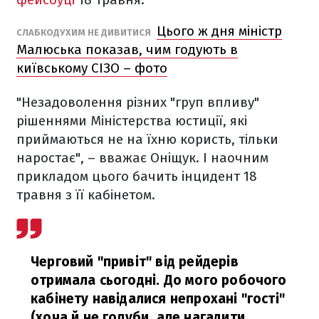
Цього ж дня міністр
СЛАБКОДУХИМ НЕ ДИВИТИСЯ
Малюська показав, чим годують в
київському СІЗО – фото
"Незадоволення різних "груп впливу"
рішеннями Міністерства юстиції, які
приймаються не на їхню користь, тільки
наростає", – вважає Оніщук. І наочним
прикладом цього бачить інцидент 18
травня з її кабінетом.
Черговий "привіт" від рейдерів
отримала сьогодні. До мого робочого
кабінету навідалися непрохані "гості"
(хоча й не голуби, але нагадити