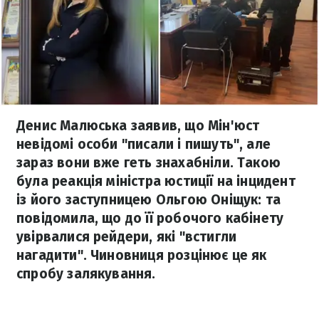
Денис Малюська заявив, що Мін'юст
невідомі особи "писали і пишуть", але
зараз вони вже геть знахабніли. Такою
була реакція міністра юстиції на інцидент
із його заступницею Ольгою Оніщук: та
повідомила, що до її робочого кабінету
увірвалися рейдери, які "встигли
нагадити". Чиновниця розцінює це як
спробу залякування.