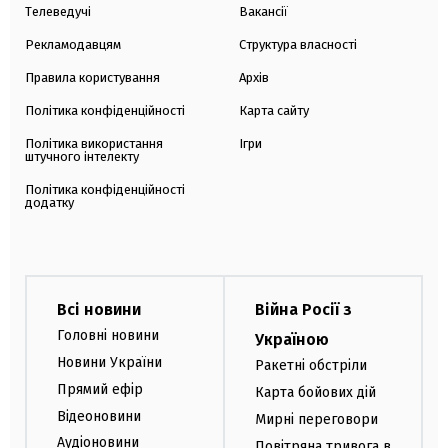
Телеведучі
Вакансії
Рекламодавцям
Структура власності
Правила користування
Архів
Політика конфіденційності
Карта сайту
Політика використання
Ігри
штучного інтелекту
Політика конфіденційності
додатку
Всі новини
Війна Росії з
Головні новини
Україною
Новини України
Ракетні обстріли
Прямий ефір
Карта бойових дій
Відеоновини
Мирні переговори
Аудіоновини
Повітряна тривога в