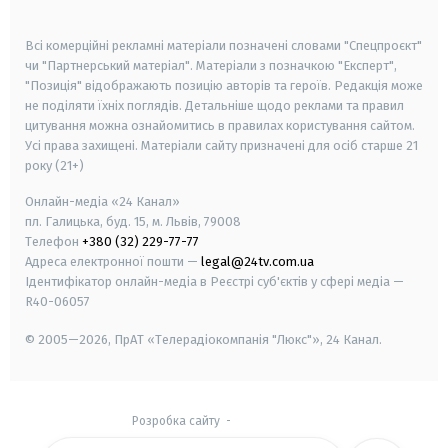
smart tv
samsung smart tv
Всі комерційні рекламні матеріали позначені словами "Спецпроєкт"
чи "Партнерський матеріал". Матеріали з позначкою "Експерт",
"Позиція" відображають позицію авторів та героїв. Редакція може
не поділяти їхніх поглядів. Детальніше щодо реклами та правил
цитування можна ознайомитись в правилах користування сайтом.
Усі права захищені.
Матеріали сайту призначені для осіб старше
21
року (21+)
Онлайн-медіа «24 Канал»
пл. Галицька, буд. 15, м. Львів, 79008
Телефон
+380 (32) 229-77-77
Адреса електронної пошти —
legal@24tv.com.ua
Ідентифікатор онлайн-медіа в Реєстрі суб'єктів у сфері медіа —
R40-06057
© 2005—2026,
ПрАТ «Телерадіокомпанія "Люкс"», 24 Канал.
Розробка сайту
-