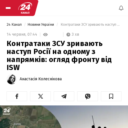
24 Канал
Новини України
 Контратаки ЗСУ зривають наступ Росії на одному з напрямків: огляд фронту від ISW 
3 хв
14 червня,
07:44
Контратаки ЗСУ зривають
наступ Росії на одному з
напрямків: огляд фронту від
ISW
Анастасія Колеснікова