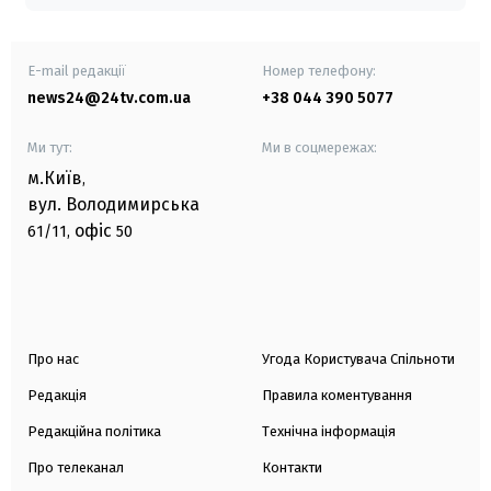
E-mail редакції
Номер телефону:
news24@24tv.com.ua
+38 044 390 5077
Ми тут:
Ми в соцмережах:
м.Київ
,
вул. Володимирська
офіс
61/11,
50
Про нас
Угода Користувача Спільноти
Редакція
Правила коментування
Редакційна політика
Технічна інформація
Про телеканал
Контакти