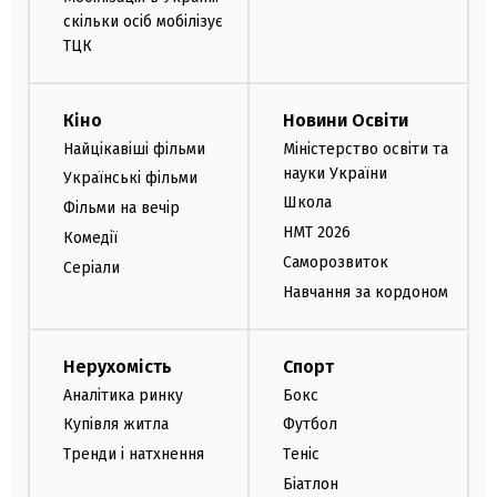
скільки осіб мобілізує
ТЦК
Кіно
Новини Освіти
Найцікавіші фільми
Міністерство освіти та
науки України
Українські фільми
Школа
Фільми на вечір
НМТ 2026
Комедії
Саморозвиток
Серіали
Навчання за кордоном
Нерухомість
Спорт
Аналітика ринку
Бокс
Купівля житла
Футбол
Тренди і натхнення
Теніс
Біатлон