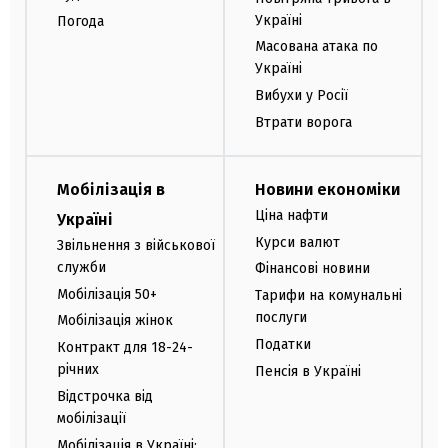
Україні
Погода
Масована атака по
Україні
Вибухи у Росії
Втрати ворога
Мобілізація в
Новини економіки
Ціна нафти
Україні
Курси валют
Звільнення з військової
служби
Фінансові новини
Мобілізація 50+
Тарифи на комунальні
послуги
Мобілізація жінок
Податки
Контракт для 18-24-
річних
Пенсія в Україні
Відстрочка від
мобілізації
Мобілізація в Україні: