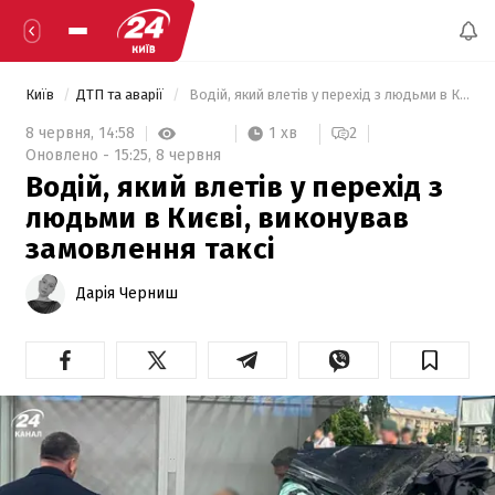
Київ
ДТП та аварії
 Водій, який влетів у перехід з людьми в Києві, виконував замовлення таксі 
1 хв
8 червня,
14:58
2
Оновлено -
15:25,
8 червня
Водій, який влетів у перехід з
людьми в Києві, виконував
замовлення таксі
Дарія Черниш