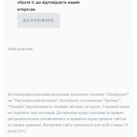
обрати ті, що відповідають вашим
інтересам.
ДО РОЗСИЛОК
Наші додатки:
android
apple
smart tv
samsung smart tv
Всі комерційні рекламні матеріали позначені словами "Спецпроєкт"
чи "Партнерський матеріал". Матеріали з позначкою "Експерт",
"Позиція" відображають позицію авторів та героїв. Редакція може
не поділяти їхніх поглядів. Детальніше щодо реклами та правил
цитування можна ознайомитись в правилах користування сайтом.
Усі права захищені.
Матеріали сайту призначені для осіб старше
21
року (21+)