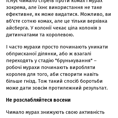
Існує чимало спреїв проти комах і мурах
зокрема, але їхнє використання не таке
ефективне, як може видатися. Можливо, ви
вб'єте сотню комах, але це тільки верхівка
айсберга. У колонії чекає ціла колонія з
дитинчатами та королевою.
І часто мурахи просто починають уникати
обприсканої ділянки, або ж взагалі
переходять у стадію "брунькування" –
робочі мурахи починають виробляти
королев для того, аби створити навіть
більше гнізд. Тож такий спосіб боротьби
може дати зовсім протилежний результат.
Не розслабляйтеся восени
Чимало мурах знижують свою активність