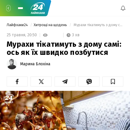
Лайфхаки24
Хитрощі на щодень
 Мурахи тікатимуть з дому самі: ось як їх швидко позбутися 
3 хв
25 травня,
20:50
Мурахи тікатимуть з дому самі:
ось як їх швидко позбутися
Марина Блохіна