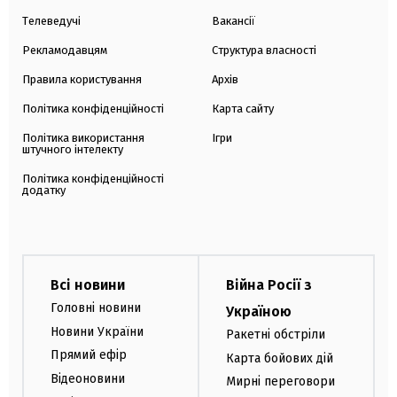
Телеведучі
Вакансії
Рекламодавцям
Структура власності
Правила користування
Архів
Політика конфіденційності
Карта сайту
Політика використання
Ігри
штучного інтелекту
Політика конфіденційності
додатку
Всі новини
Війна Росії з
Головні новини
Україною
Новини України
Ракетні обстріли
Прямий ефір
Карта бойових дій
Відеоновини
Мирні переговори