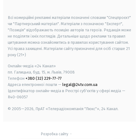
smart tv
samsung smart tv
Всі комерційні рекламні матеріали позначені словами "Спецпроєкт"
чи "Партнерський матеріал". Матеріали з позначкою "Експерт",
"Позиція" відображають позицію авторів та героїв. Редакція може
не поділяти їхніх поглядів. Детальніше щодо реклами та правил
цитування можна ознайомитись в правилах користування сайтом.
Усі права захищені.
Матеріали сайту призначені для осіб старше
21
року (21+)
Онлайн-медіа «24 Канал»
пл. Галицька, буд. 15, м. Львів, 79008
Телефон
+380 (32) 229-77-77
Адреса електронної пошти —
legal@24tv.com.ua
Ідентифікатор онлайн-медіа в Реєстрі суб'єктів у сфері медіа —
R40-06057
© 2005—2026,
ПрАТ «Телерадіокомпанія "Люкс"», 24 Канал.
Розробка сайту
-