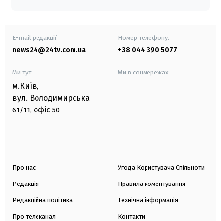
E-mail редакції
Номер телефону:
news24@24tv.com.ua
+38 044 390 5077
Ми тут:
Ми в соцмережах:
м.Київ
,
вул. Володимирська
офіс
61/11,
50
Про нас
Угода Користувача Спільноти
Редакція
Правила коментування
Редакційна політика
Технічна інформація
Про телеканал
Контакти