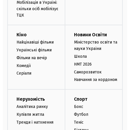
Мобілізація в Україні:
скільки осіб мобілізує
ТЦК
Кіно
Новини Освіти
Найцікавіші фільми
Міністерство освіти та
науки України
Українські фільми
Школа
Фільми на вечір
НМТ 2026
Комедії
Саморозвиток
Серіали
Навчання за кордоном
Нерухомість
Спорт
Аналітика ринку
Бокс
Купівля житла
Футбол
Тренди і натхнення
Теніс