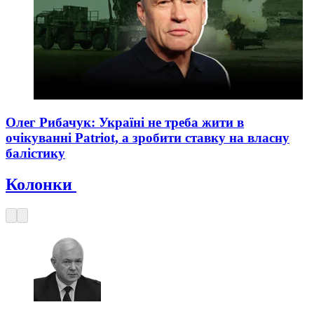
Олег Рибачук: Україні не треба жити в
очікуванні Patriot, а зробити ставку на власну
балістику
Колонки