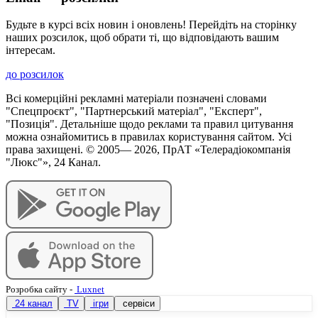
Будьте в курсі всіх новин і оновлень! Перейдіть на сторінку
наших розсилок, щоб обрати ті, що відповідають вашим
інтересам.
до розсилок
Всі комерційні рекламні матеріали позначені словами
"Спецпроєкт", "Партнерський матеріал", "Експерт",
"Позиція". Детальніше щодо реклами та правил цитування
можна ознайомитись в правилах користування сайтом. Усі
права захищені. © 2005—
2026
, ПрАТ «Телерадіокомпанія
"Люкс"», 24 Канал.
Розробка сайту
-
Luxnet
24 канал
TV
ігри
сервіси