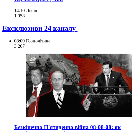
14:10
Львів
1 958
Ексклюзиви 24 каналу
08:00
Геополітика
3 267
Безкінечна П'ятиденна війна 08-08-08: як