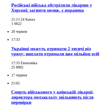
Російські війська обстріляли лікарню у
Херсоні: загинув медик, є поранена
21:13
24 Канал
1 062
2
20 червня
17:33
Українці можуть отримати 2 тисячі від
уряду: виплати отримали вже мільйон осіб
17:33
Економіка
25 888
2
17 червня
21:02
Смерть військового у київській лікарні:
директора медзакладу звільняють після
перевірки