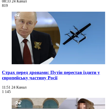
08:33
24 Канал
819
Страх перед дронами: Путін перестав їздити у
європейську частину Росії
11:51
24 Канал
1 145