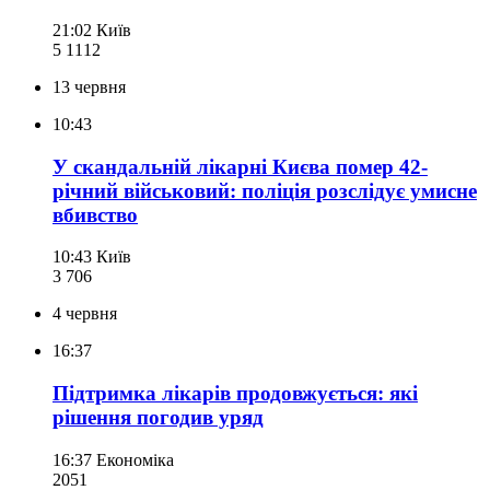
21:02
Київ
5 111
2
13 червня
10:43
У скандальній лікарні Києва помер 42-
річний військовий: поліція розслідує умисне
вбивство
10:43
Київ
3 706
4 червня
16:37
Підтримка лікарів продовжується: які
рішення погодив уряд
16:37
Економіка
205
1