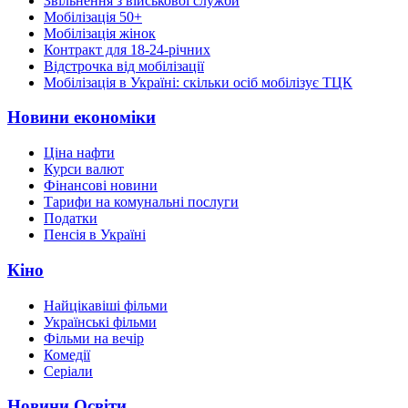
Звільнення з військової служби
Мобілізація 50+
Мобілізація жінок
Контракт для 18-24-річних
Відстрочка від мобілізації
Мобілізація в Україні: скільки осіб мобілізує ТЦК
Новини економіки
Ціна нафти
Курси валют
Фінансові новини
Тарифи на комунальні послуги
Податки
Пенсія в Україні
Кіно
Найцікавіші фільми
Українські фільми
Фільми на вечір
Комедії
Серіали
Новини Освіти