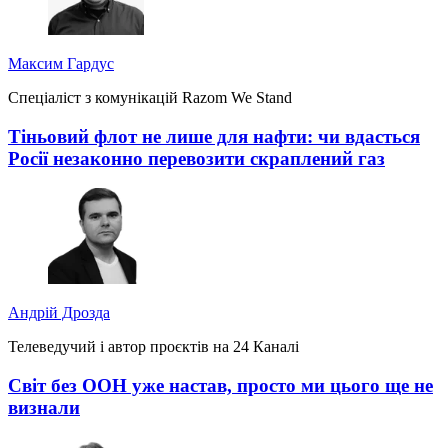
Максим Гардус
Спеціаліст з комунікацій Razom We Stand
Тіньовий флот не лише для нафти: чи вдасться
Росії незаконно перевозити скраплений газ
Андрій Дрозда
Телеведучий і автор проєктів на 24 Каналі
Світ без ООН уже настав, просто ми цього ще не
визнали