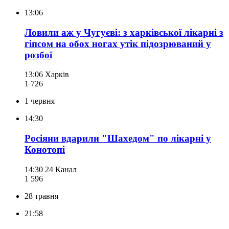
13:06
Ловили аж у Чугуєві: з харківської лікарні з
гіпсом на обох ногах утік підозрюваний у
розбої
13:06
Харків
1 726
1 червня
14:30
Росіяни вдарили "Шахедом" по лікарні у
Конотопі
14:30
24 Канал
1 596
28 травня
21:58