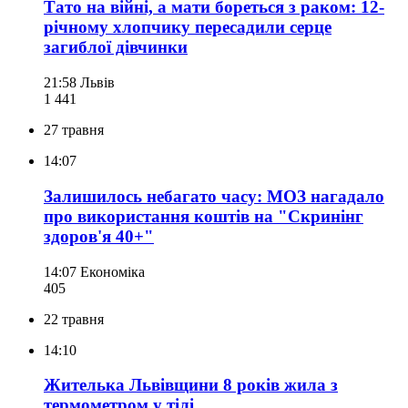
Тато на війні, а мати бореться з раком: 12-
річному хлопчику пересадили серце
загиблої дівчинки
21:58
Львів
1 441
27 травня
14:07
Залишилось небагато часу: МОЗ нагадало
про використання коштів на "Скринінг
здоров'я 40+"
14:07
Економіка
405
22 травня
14:10
Жителька Львівщини 8 років жила з
термометром у тілі