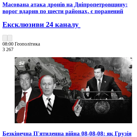
Масована атака дронів на Дніпропетровщину:
ворог вдарив по шести районах, є поранений
Ексклюзиви 24 каналу
08:00
Геополітика
3 267
Безкінечна П'ятиденна війна 08-08-08: як Грузія