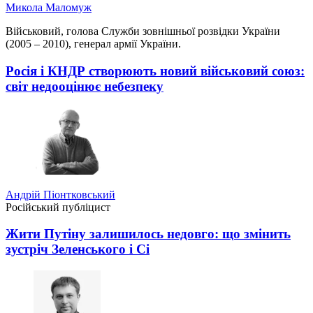
Микола Маломуж
Військовий, голова Служби зовнішньої розвідки України
(2005 – 2010), генерал армії України.
Росія і КНДР створюють новий військовий союз:
світ недооцінює небезпеку
Андрій Піонтковський
Російський публіцист
Жити Путіну залишилось недовго: що змінить
зустріч Зеленського і Сі