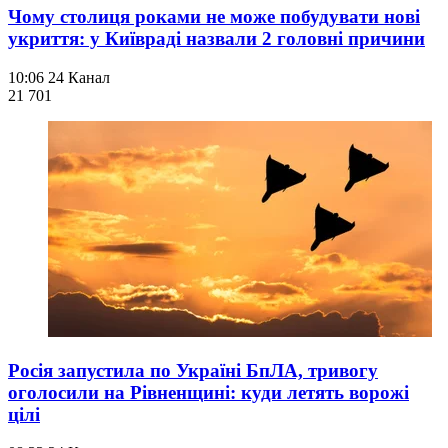
Чому столиця роками не може побудувати нові
укриття: у Київраді назвали 2 головні причини
10:06
24 Канал
21 701
Росія запустила по Україні БпЛА, тривогу
оголосили на Рівненщині: куди летять ворожі
цілі