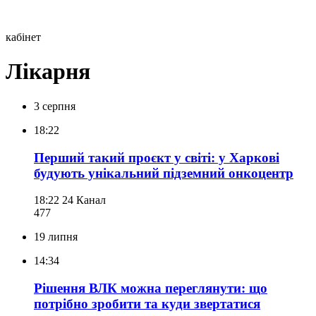
кабінет
Лікарня
3 серпня
18:22
Перший такий проєкт у світі: у Харкові
будують унікальний підземний онкоцентр
18:22
24 Канал
477
19 липня
14:34
Рішення ВЛК можна переглянути: що
потрібно зробити та куди звертатися