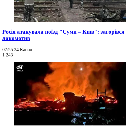
Росія атакувала поїзд "Суми – Київ": загорівся
локомотив
07:55
24 Канал
1 243