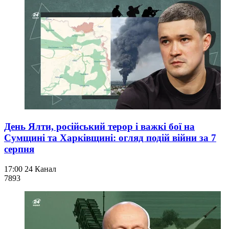
День Ялти, російський терор і важкі бої на
Сумщині та Харківщині: огляд подій війни за 7
серпня
17:00
24 Канал
789
3