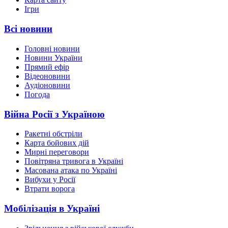
Ігри
Всі новини
Головні новини
Новини України
Прямий ефір
Відеоновини
Аудіоновини
Погода
Війна Росії з Україною
Ракетні обстріли
Карта бойових дій
Мирні переговори
Повітряна тривога в Україні
Масована атака по Україні
Вибухи у Росії
Втрати ворога
Мобілізація в Україні